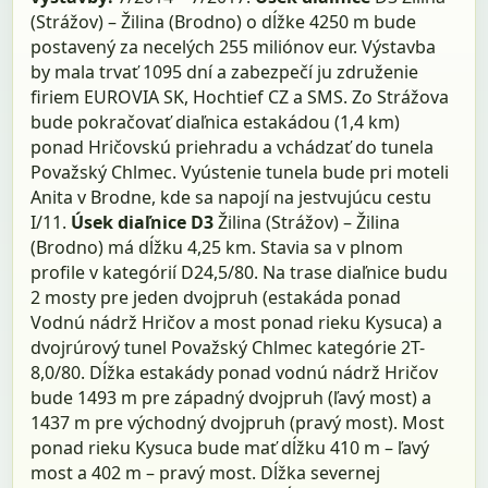
(Strážov) – Žilina (Brodno) o dĺžke 4250 m bude
postavený za necelých 255 miliónov eur. Výstavba
by mala trvať 1095 dní a zabezpečí ju združenie
firiem EUROVIA SK, Hochtief CZ a SMS. Zo Strážova
bude pokračovať diaľnica estakádou (1,4 km)
ponad Hričovskú priehradu a vchádzať do tunela
Považský Chlmec. Vyústenie tunela bude pri moteli
Anita v Brodne, kde sa napojí na jestvujúcu cestu
I/11.
Úsek diaľnice D3
Žilina (Strážov) – Žilina
(Brodno) má dĺžku 4,25 km. Stavia sa v plnom
profile v kategórií D24,5/80. Na trase diaľnice budu
2 mosty pre jeden dvojpruh (estakáda ponad
Vodnú nádrž Hričov a most ponad rieku Kysuca) a
dvojrúrový tunel Považský Chlmec kategórie 2T-
8,0/80. Dĺžka estakády ponad vodnú nádrž Hričov
bude 1493 m pre západný dvojpruh (ľavý most) a
1437 m pre východný dvojpruh (pravý most). Most
ponad rieku Kysuca bude mať dĺžku 410 m – ľavý
most a 402 m – pravý most. Dĺžka severnej