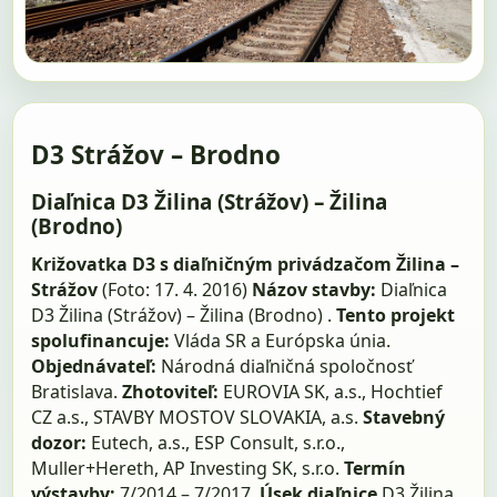
D3 Strážov – Brodno
Diaľnica D3 Žilina (Strážov) – Žilina
(Brodno)
Križovatka D3 s diaľničným privádzačom Žilina –
Strážov
(Foto: 17. 4. 2016)
Názov stavby:
Diaľnica
D3 Žilina (Strážov) – Žilina (Brodno) .
Tento projekt
spolufinancuje:
Vláda SR a Európska únia.
Objednávateľ:
Národná diaľničná spoločnosť
Bratislava.
Zhotoviteľ:
EUROVIA SK, a.s., Hochtief
CZ a.s., STAVBY MOSTOV SLOVAKIA, a.s.
Stavebný
dozor:
Eutech, a.s., ESP Consult, s.r.o.,
Muller+Hereth, AP Investing SK, s.r.o.
Termín
výstavby:
7/2014 – 7/2017.
Úsek diaľnice
D3 Žilina