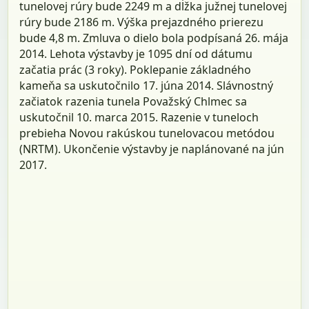
tunelovej rúry bude 2249 m a dĺžka južnej tunelovej
rúry bude 2186 m. Výška prejazdného prierezu
bude 4,8 m. Zmluva o dielo bola podpísaná 26. mája
2014. Lehota výstavby je 1095 dní od dátumu
začatia prác (3 roky). Poklepanie základného
kameňa sa uskutočnilo 17. júna 2014. Slávnostný
začiatok razenia tunela Považský Chlmec sa
uskutočnil 10. marca 2015. Razenie v tuneloch
prebieha Novou rakúskou tunelovacou metódou
(NRTM). Ukončenie výstavby je naplánované na jún
2017.