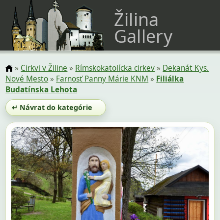
Žilina
Gallery
»
Cirkvi v Žiline
»
Rímskokatolícka cirkev
»
Dekanát Kys.
Nové Mesto
»
Farnosť Panny Márie KNM
»
Filiálka
Budatínska Lehota
↵ Návrat do kategórie