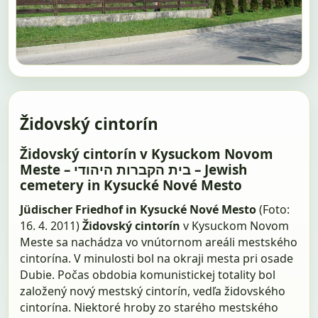
Židovský cintorín
Židovský cintorín v Kysuckom Novom
Meste – בית הקברות היהודי – Jewish
cemetery in Kysucké Nové Mesto
Jüdischer Friedhof in Kysucké Nové Mesto
(Foto:
16. 4. 2011)
Židovský cintorín
v Kysuckom Novom
Meste sa nachádza vo vnútornom areáli mestského
cintorína. V minulosti bol na okraji mesta pri osade
Dubie. Počas obdobia komunistickej totality bol
založený nový mestský cintorín, vedľa židovského
cintorína. Niektoré hroby zo starého mestského