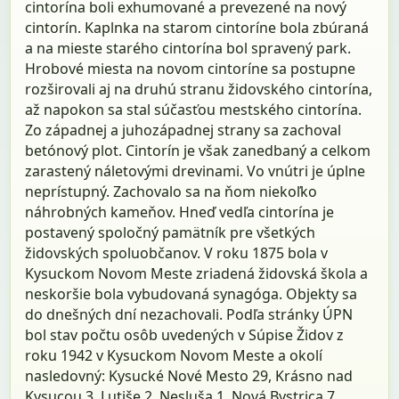
cintorína boli exhumované a prevezené na nový
cintorín. Kaplnka na starom cintoríne bola zbúraná
a na mieste starého cintorína bol spravený park.
Hrobové miesta na novom cintoríne sa postupne
rozširovali aj na druhú stranu židovského cintorína,
až napokon sa stal súčasťou mestského cintorína.
Zo západnej a juhozápadnej strany sa zachoval
betónový plot. Cintorín je však zanedbaný a celkom
zarastený náletovými drevinami. Vo vnútri je úplne
neprístupný. Zachovalo sa na ňom niekoľko
náhrobných kameňov. Hneď vedľa cintorína je
postavený spoločný pamätník pre všetkých
židovských spoluobčanov. V roku 1875 bola v
Kysuckom Novom Meste zriadená židovská škola a
neskoršie bola vybudovaná synagóga. Objekty sa
do dnešných dní nezachovali. Podľa stránky ÚPN
bol stav počtu osôb uvedených v Súpise Židov z
roku 1942 v Kysuckom Novom Meste a okolí
nasledovný: Kysucké Nové Mesto 29, Krásno nad
Kysucou 3, Lutiše 2, Nesluša 1, Nová Bystrica 7,