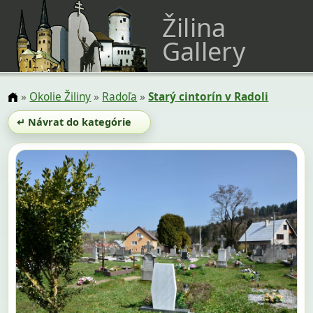
Žilina
Gallery
»
Okolie Žiliny
»
Radoľa
»
Starý cintorín v Radoli
↵ Návrat do kategórie