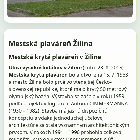
Mestská plaváreň Žilina
Mestská krytá plaváreň v Žiline
Ulica vysokoškolákov v Žiline
(Foto: 28. 8. 2015)
Mestská krytá plaváreň
bola otvorená 15. 7. 1963
a mesto Žilina bolo prvé vo vtedajšej Česko-
slovenskej republike, ktoré malo krytý 50 metrový
olympijský bazén. Výstavba sa začala v roku 1959
podľa projektov Ing. arch. Antona CIMMERMANNA
(1930 – 1982). Stavba má jasnú dispozičnú
koncepciu a vďaka jednoduchej účelovej
architektúre sa stala významným architektonickým
prvkom. V rokoch 1991 – 1996 prebehla celková
rekonštrukcia objektov. Dnes verejnosti slúži