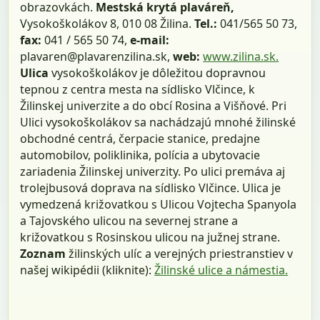
obrazovkách.
Mestská krytá plaváreň,
Vysokoškolákov 8, 010 08 Žilina.
Tel.:
041/565 50 73,
fax:
041 / 565 50 74,
e-mail:
plavaren@plavarenzilina.sk,
web:
www.zilina.sk.
Ulica
vysokoškolákov je dôležitou dopravnou
tepnou z centra mesta na sídlisko Vlčince, k
Žilinskej univerzite a do obcí Rosina a Višňové. Pri
Ulici vysokoškolákov sa nachádzajú mnohé žilinské
obchodné centrá, čerpacie stanice, predajne
automobilov, poliklinika, polícia a ubytovacie
zariadenia Žilinskej univerzity. Po ulici premáva aj
trolejbusová doprava na sídlisko Vlčince. Ulica je
vymedzená križovatkou s Ulicou Vojtecha Spanyola
a Tajovského ulicou na severnej strane a
križovatkou s Rosinskou ulicou na južnej strane.
Zoznam
žilinských ulíc a verejných priestranstiev v
našej wikipédii (kliknite):
Žilinské ulice a námestia.