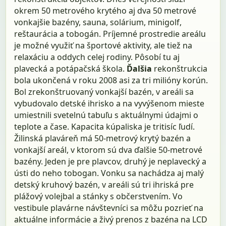
okrem 50 metrového krytého aj dva 50 metrové
vonkajšie bazény, sauna, solárium, minigolf,
reštaurácia a tobogán. Príjemné prostredie areálu
je možné využiť na športové aktivity, ale tiež na
relaxáciu a oddych celej rodiny. Pôsobí tu aj
plavecká a potápačská škola.
Ďalšia
rekonštrukcia
bola ukončená v roku 2008 asi za tri milióny korún.
Bol zrekonštruovaný vonkajší bazén, v areáli sa
vybudovalo detské ihrisko a na vyvýšenom mieste
umiestnili svetelnú tabuľu s aktuálnymi údajmi o
teplote a čase. Kapacita kúpaliska je tritisíc ľudí.
Žilinská plaváreň má 50-metrový krytý bazén a
vonkajší areál, v ktorom sú dva ďalšie 50-metrové
bazény. Jeden je pre plavcov, druhý je neplavecký a
ústi do neho tobogan. Vonku sa nachádza aj malý
detský kruhový bazén, v areáli sú tri ihriská pre
plážový volejbal a stánky s občerstvením. Vo
vestibule plavárne návštevníci sa môžu pozrieť na
aktuálne informácie a živý prenos z bazéna na LCD