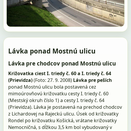
Lávka ponad Mostnú ulicu
Lávka pre chodcov ponad Mostnú ulicu
Križovatka ciest I. triedy č. 60 a I. triedy č. 64
(Prievidza)
(Foto: 27. 9. 2008)
Lávka pre peších
ponad Mostnú ulicu bola postavená cez
mimoúrovňovú križovatku cesty I. triedy č. 60
(Mestský okruh číslo 1) a cesty I. triedy č. 64
(Prievidza). Lávka je postavená na prechod chodcov
z Lichardovej na Rajeckú ulicu. Úsek od križovatky
Rondel po križovatku Košická, vrátane križovatky
Nemocničná, s dĺžkou 3,5 km bol vybudovaný v