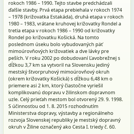
rokoch 1986 – 1990. Tejto stavbe predchádzali
ďalšie stavby. Prvá etapa prebiehala v rokoch 1974
– 1978 (križovatka Estakáda), druhá etapa v rokoch
1980 – 1983, vrátane kruhovej križovatky Rondel a
tretia etapa v rokoch 1986 – 1990 od križovatky
Rondel po križovatku Košická. Na tomto
poslednom úseku bolo vybudovaných päť
mimoúrovňových križovatiek a dve lávky pre
peších. V roku 2002 po dobudovaní Ľavobrežnej s
dĺžkou 3,7 km sa vytvoril na Slovensku jediný
mestský štvorpruhový mimoúrovňový okruh
(okrem križovatky Košická) s dĺžkou 6,48 km o
priemere asi 2 km, ktorý čiastočne vyriešil
komplikovanú dopravu v žilinskom dopravnom
uzle. Celý prieťah mestom bol otvorený 29. 9. 1998.
S účinnosťou od 1. 8. 2015 rozhodnutím
Ministerstva dopravy, výstavby a regionálneho
rozvoja Slovenskej republiky je mestský dopravný
okruh v Žiline označený ako Cesta I. triedy č. 60.