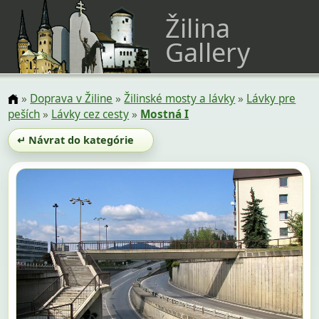
Žilina
Gallery
»
Doprava v Žiline
»
Žilinské mosty a lávky
»
Lávky pre
peších
»
Lávky cez cesty
»
Mostná I
↵ Návrat do kategórie