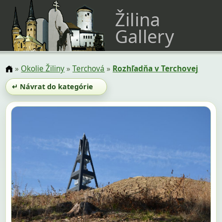
Žilina
Gallery
»
Okolie Žiliny
»
Terchová
»
Rozhľadňa v Terchovej
↵ Návrat do kategórie