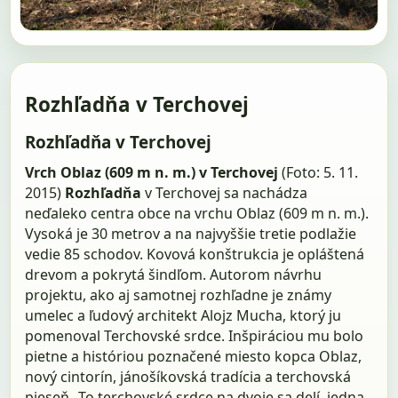
Rozhľadňa v Terchovej
Rozhľadňa v Terchovej
Vrch Oblaz (609 m n. m.) v Terchovej
(Foto: 5. 11.
2015)
Rozhľadňa
v Terchovej sa nachádza
neďaleko centra obce na vrchu Oblaz (609 m n. m.).
Vysoká je 30 metrov a na najvyššie tretie podlažie
vedie 85 schodov. Kovová konštrukcia je opláštená
drevom a pokrytá šindľom. Autorom návrhu
projektu, ako aj samotnej rozhľadne je známy
umelec a ľudový architekt Alojz Mucha, ktorý ju
pomenoval Terchovské srdce. Inšpiráciou mu bolo
pietne a históriou poznačené miesto kopca Oblaz,
nový cintorín, jánošíkovská tradícia a terchovská
pieseň „To terchovské srdce na dvoje sa delí, jedna