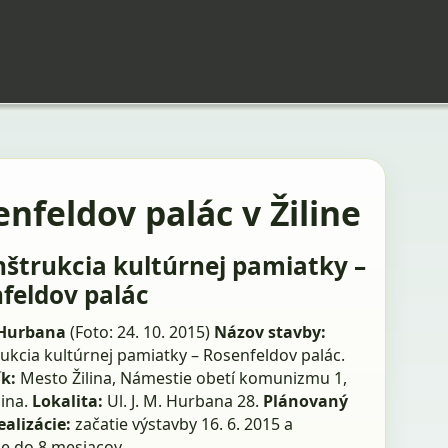
nfeldov palác v Žiline
štrukcia kultúrnej pamiatky –
feldov palác
. Hurbana
(Foto: 24. 10. 2015)
Názov stavby:
ukcia kultúrnej pamiatky – Rosenfeldov palác.
k:
Mesto Žilina, Námestie obetí komunizmu 1,
lina.
Lokalita:
Ul. J. M. Hurbana 28.
Plánovaný
ealizácie:
začatie výstavby 16. 6. 2015 a
e do 8 mesiacov.