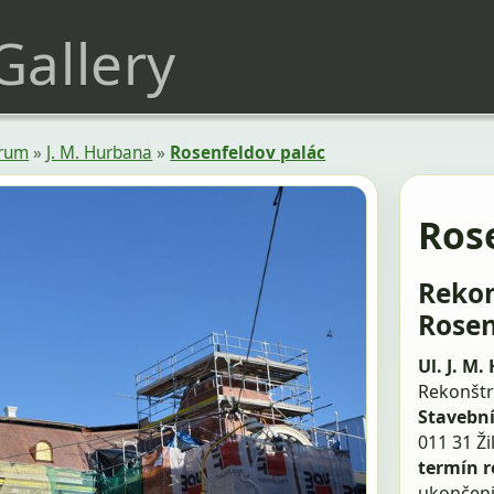
 Gallery
trum
»
J. M. Hurbana
»
Rosenfeldov palác
Rose
Rekon
Rosen
Ul. J. M
Rekonštr
Stavební
011 31 Ži
termín r
ukončeni