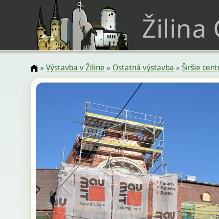
Žilina
»
Výstavba v Žiline
»
Ostatná výstavba
»
Širšie cen