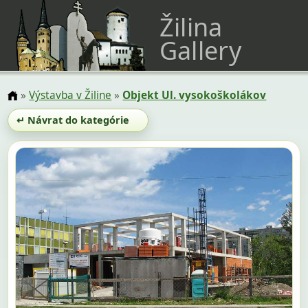
Žilina
Gallery
»
Výstavba v Žiline
»
Objekt Ul. vysokoškolákov
↵ Návrat do kategórie