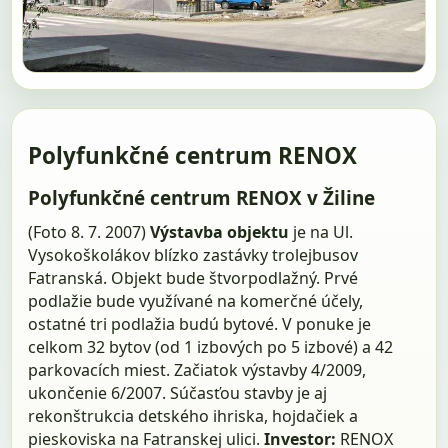
Polyfunkčné centrum RENOX
Polyfunkčné centrum RENOX v Žiline
(Foto 8. 7. 2007)
Výstavba objektu
je na Ul.
Vysokoškolákov blízko zastávky trolejbusov
Fatranská. Objekt bude štvorpodlažný. Prvé
podlažie bude využívané na komerčné účely,
ostatné tri podlažia budú bytové. V ponuke je
celkom 32 bytov (od 1 izbových po 5 izbové) a 42
parkovacích miest. Začiatok výstavby 4/2009,
ukončenie 6/2007. Súčasťou stavby je aj
rekonštrukcia detského ihriska, hojdačiek a
pieskoviska na Fatranskej ulici.
Investor:
RENOX