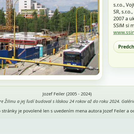
s.r.o., V
SR, s.r.o
2007 a uk
SSiM si m
www.ssi
Predc
Jozef Feiler (2005 - 2024)
pre Žilinu a jej ľudí budoval s láskou 24 rokov až do roku 2024. Galé
jto stránky je povolené len s uvedením mena autora Jozef Feiler a 