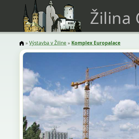
Žilina
»
Výstavba v Žiline
»
Komplex Europalace