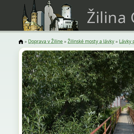
Žilina
»
Doprava v Žiline
»
Žilinské mosty a lávky
»
Lávky 