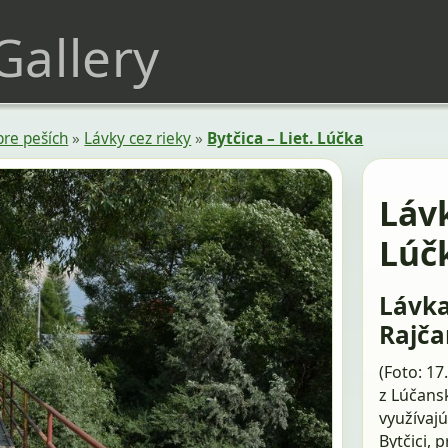
 Gallery
pre peších
»
Lávky cez rieky
»
Bytčica – Liet. Lúčka
Lávk
Lúč
Lávka
Rajča
(Foto: 17
z Lúčansk
využívajú
Bytčici,