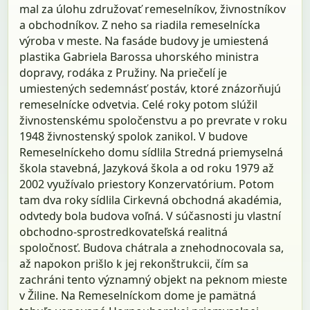
mal za úlohu združovať remeselníkov, živnostníkov
a obchodníkov. Z neho sa riadila remeselnícka
výroba v meste. Na fasáde budovy je umiestená
plastika Gabriela Barossa uhorského ministra
dopravy, rodáka z Pružiny. Na priečelí je
umiestených sedemnásť postáv, ktoré znázorňujú
remeselnícke odvetvia. Celé roky potom slúžil
živnostenskému spoločenstvu a po prevrate v roku
1948 živnostenský spolok zanikol. V budove
Remeselníckeho domu sídlila Stredná priemyselná
škola stavebná, Jazyková škola a od roku 1979 až
2002 využívalo priestory Konzervatórium. Potom
tam dva roky sídlila Cirkevná obchodná akadémia,
odvtedy bola budova voľná. V súčasnosti ju vlastní
obchodno-sprostredkovateľská realitná
spoločnosť. Budova chátrala a znehodnocovala sa,
až napokon prišlo k jej rekonštrukcii, čím sa
zachráni tento významný objekt na peknom mieste
v Žiline. Na Remeselníckom dome je pamätná