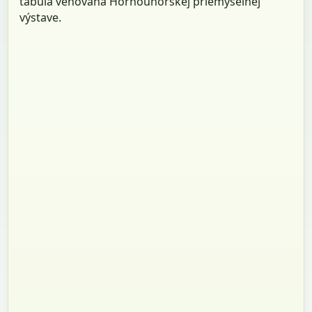
tabuľa venovaná Hornouhorskej priemyselnej
výstave.