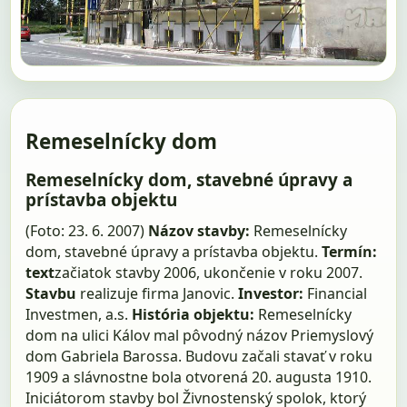
Remeselnícky dom
Remeselnícky dom, stavebné úpravy a
prístavba objektu
(Foto: 23. 6. 2007)
Názov stavby:
Remeselnícky
dom, stavebné úpravy a prístavba objektu.
Termín:
text
začiatok stavby 2006, ukončenie v roku 2007.
Stavbu
realizuje firma Janovic.
Investor:
Financial
Investmen, a.s.
História objektu:
Remeselnícky
dom na ulici Kálov mal pôvodný názov Priemyslový
dom Gabriela Barossa. Budovu začali stavať v roku
1909 a slávnostne bola otvorená 20. augusta 1910.
Iniciátorom stavby bol Živnostenský spolok, ktorý