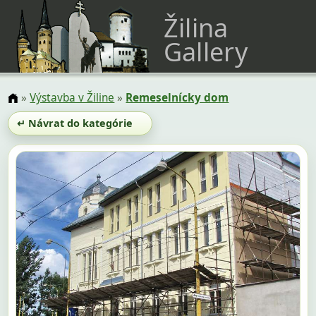
Žilina
Gallery
»
Výstavba v Žiline
»
Remeselnícky dom
↵ Návrat do kategórie