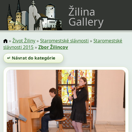
Žilina
Gallery
»
Život Žiliny
»
Staromestské slávnosti
»
Staromestské
slávnosti 2015
»
Zbor Žilincov
↵ Návrat do kategórie