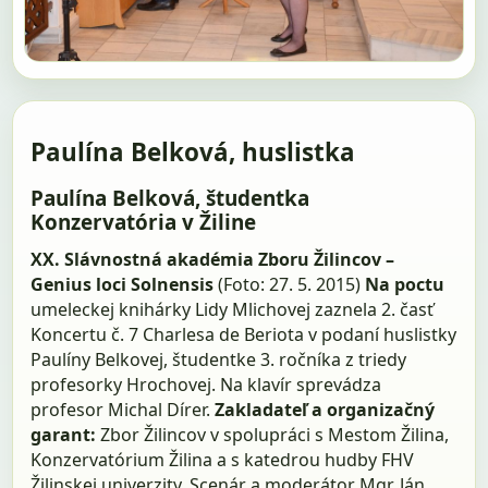
Paulína Belková, huslistka
Paulína Belková, študentka
Konzervatória v Žiline
XX. Slávnostná akadémia Zboru Žilincov –
Genius loci Solnensis
(Foto: 27. 5. 2015)
Na poctu
umeleckej knihárky Lidy Mlichovej zaznela 2. časť
Koncertu č. 7 Charlesa de Beriota v podaní huslistky
Paulíny Belkovej, študentke 3. ročníka z triedy
profesorky Hrochovej. Na klavír sprevádza
profesor Michal Dírer.
Zakladateľ a organizačný
garant:
Zbor Žilincov v spolupráci s Mestom Žilina,
Konzervatórium Žilina a s katedrou hudby FHV
Žilinskej univerzity. Scenár a moderátor Mgr. Ján