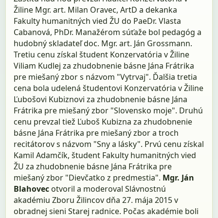
Žiline Mgr. art. Milan Oravec, ArtD a dekanka
Fakulty humanitných vied ŽU do PaeDr. Vlasta
Cabanová, PhDr. Manažérom súťaže bol pedagóg a
hudobný skladateľ doc. Mgr. art. Ján Grossmann.
Tretiu cenu získal študent Konzervatória v Žiline
Viliam Kudlej za zhudobnenie básne Jána Frátrika
pre miešaný zbor s názvom "Vytrvaj". Ďalšia tretia
cena bola udelená študentovi Konzervatória v Žiline
Ľubošovi Kubiznovi za zhudobnenie básne Jána
Frátrika pre miešaný zbor "Slovensko moje". Druhú
cenu prevzal tiež Ľuboš Kubizna za zhudobnenie
básne Jána Frátrika pre miešaný zbor a troch
recitátorov s názvom "Sny a lásky". Prvú cenu získal
Kamil Adamčík, študent Fakulty humanitných vied
ŽU za zhudobnenie básne Jána Frátrika pre
miešaný zbor "Dievčatko z predmestia".
Mgr. Ján
Blahovec
otvoril a moderoval Slávnostnú
akadémiu Zboru Žilincov dňa 27. mája 2015 v
obradnej sieni Starej radnice. Počas akadémie boli