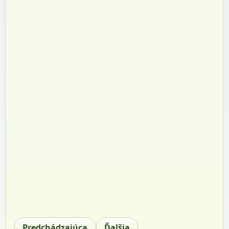
Predchádzajúca
Ďalšia