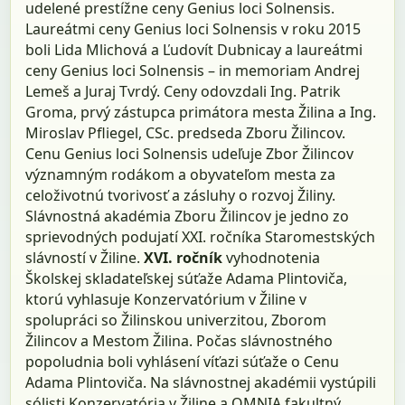
udelené prestížne ceny Genius loci Solnensis.
Laureátmi ceny Genius loci Solnensis v roku 2015
boli Lida Mlichová a Ľudovít Dubnicay a laureátmi
ceny Genius loci Solnensis – in memoriam Andrej
Lemeš a Juraj Tvrdý. Ceny odovzdali Ing. Patrik
Groma, prvý zástupca primátora mesta Žilina a Ing.
Miroslav Pfliegel, CSc. predseda Zboru Žilincov.
Cenu Genius loci Solnensis udeľuje Zbor Žilincov
významným rodákom a obyvateľom mesta za
celoživotnú tvorivosť a zásluhy o rozvoj Žiliny.
Slávnostná akadémia Zboru Žilincov je jedno zo
sprievodných podujatí XXI. ročníka Staromestských
slávností v Žiline.
XVI. ročník
vyhodnotenia
Školskej skladateľskej súťaže Adama Plintoviča,
ktorú vyhlasuje Konzervatórium v Žiline v
spolupráci so Žilinskou univerzitou, Zborom
Žilincov a Mestom Žilina. Počas slávnostného
popoludnia boli vyhlásení víťazi súťaže o Cenu
Adama Plintoviča. Na slávnostnej akadémii vystúpili
sólisti Konzervatória v Žiline a OMNIA fakultný