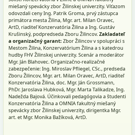
miešaný spevácky zbor Žilinskej univerzity. Víťazom
odovzdali ceny Ing. Patrik Groma, prvý zástupca
primátora mesta Žilina, Mgr. art. Milan Oravec,
ArtD, riaditeľ Konzervatória Žilina a Ing. Gustáv
Krušinský, podpredseda Zboru Žilincov.
Zakladateľ
a organizačný garant:
Zbor Žilincov v spolupráci s
Mestom Žilina, Konzervatórium Žilina a s katedrou
hudby FHV Žilinskej univerzity. Scenár a moderátor
Mgr. Ján Blahovec. Organizačno-realizačné
zabezpečenie: Ing. Miroslav Pfliegel, CSc., predseda
Zboru Žilincov, Mgr. art. Milan Oravec, ArtD, riaditeľ
Konzervatória Žilina, doc. Mgr. Ján Grossmann,
PhDr. Jaroslava Hubková, Mgr. Marta Talikadze, Ing.
Nadežda Bajová. Účinkovali pedagógovia a študenti
Konzervatória Žilina a OMNIA fakultný miešaný
spevácky zbor Žilinskej univerzity, dirigentka Mgr.
art. et Mgr. Monika Bažíková, ArtD.