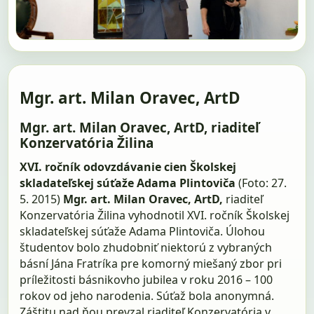
Mgr. art. Milan Oravec, ArtD
Mgr. art. Milan Oravec, ArtD, riaditeľ
Konzervatória Žilina
XVI. ročník odovzdávanie cien Školskej
skladateľskej súťaže Adama Plintoviča
(Foto: 27.
5. 2015)
Mgr. art. Milan Oravec, ArtD,
riaditeľ
Konzervatória Žilina vyhodnotil XVI. ročník Školskej
skladateľskej súťaže Adama Plintoviča. Úlohou
študentov bolo zhudobniť niektorú z vybraných
básní Jána Fratríka pre komorný miešaný zbor pri
príležitosti básnikovho jubilea v roku 2016 – 100
rokov od jeho narodenia. Súťaž bola anonymná.
Záštitu nad ňou prevzal riaditeľ Konzervatória v