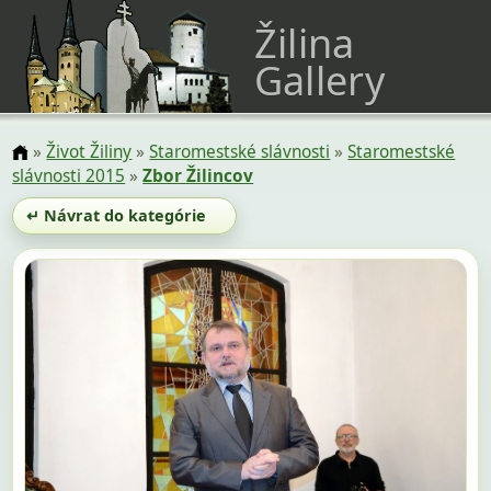
Žilina
Gallery
»
Život Žiliny
»
Staromestské slávnosti
»
Staromestské
slávnosti 2015
»
Zbor Žilincov
↵ Návrat do kategórie