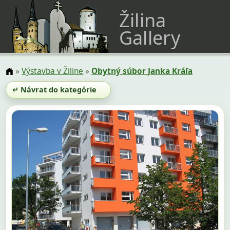
Žilina
Gallery
»
Výstavba v Žiline
»
Obytný súbor Janka Kráľa
↵ Návrat do kategórie