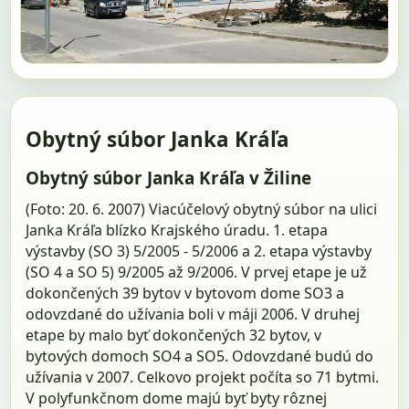
Obytný súbor Janka Kráľa
Obytný súbor Janka Kráľa v Žiline
(Foto: 20. 6. 2007) Viacúčelový obytný súbor na ulici
Janka Kráľa blízko Krajského úradu. 1. etapa
výstavby (SO 3) 5/2005 - 5/2006 a 2. etapa výstavby
(SO 4 a SO 5) 9/2005 až 9/2006. V prvej etape je už
dokončených 39 bytov v bytovom dome SO3 a
odovzdané do užívania boli v máji 2006. V druhej
etape by malo byť dokončených 32 bytov, v
bytových domoch SO4 a SO5. Odovzdané budú do
užívania v 2007. Celkovo projekt počíta so 71 bytmi.
V polyfunkčnom dome majú byť byty rôznej