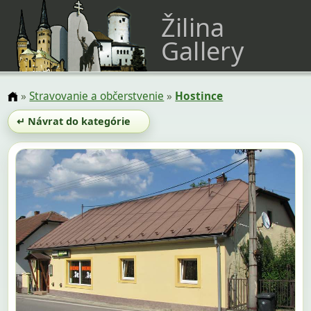
Žilina
Gallery
»
Stravovanie a občerstvenie
»
Hostince
↵ Návrat do kategórie