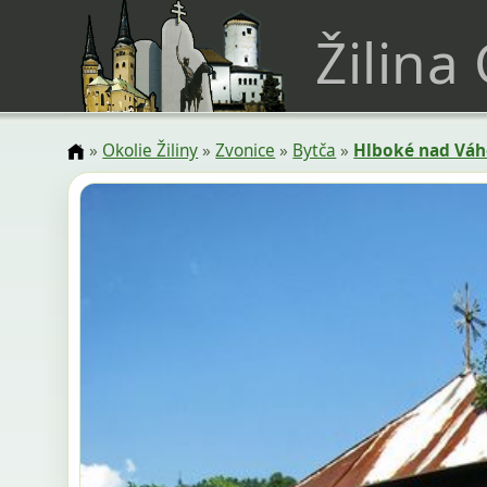
Žilina
»
Okolie Žiliny
»
Zvonice
»
Bytča
»
Hlboké nad Vá