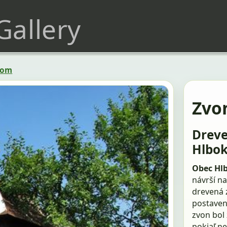
 Gallery
hom
Zvo
Dreve
Hlbo
Obec Hl
návrší n
drevená z
postaven
zvon bol 
pokiaľ n