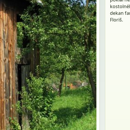
kostolnéh
dekan fa
Floriš.