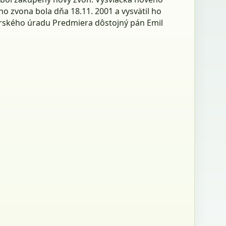
o zvona bola dňa 18.11. 2001 a vysvätil ho
rského úradu Predmiera dôstojný pán Emil