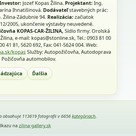
Investor:
Jozef Kopas Žilina.
Projektant:
Ing.
arína Ihnatišinová.
Dodávateľ
stavebných prác:
o. Žilina-Zádubnie 94.
Realizácia:
začiatok
 12/2005, ukončenie výstavby neuvedené.
ičovňa KOPAS-CAR-ŽILINA,
Sídlo firmy: Orolská
 Žilina, e-mail: kopas@stonline.sk, Tel.: 0903 81 00
00 41 81, 5620 692, Fax: 041-5624 004. Web:
na.sk/kopas
Služby: Autopožičovňa, Autodoprava
, Požičovňa automobilov.
hádzajúca
Ďalšia
ria obsahuje 113619 fotografii v 6656
kategóriach
.
odkazu na
zilina-gallery.sk