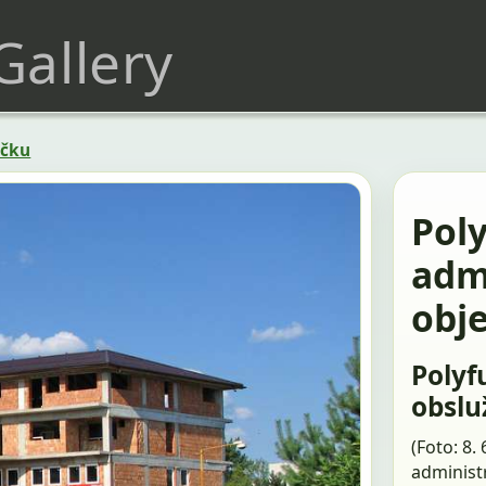
 Gallery
ičku
Pol
adm
obj
Polyf
obslu
(Foto: 8.
administr