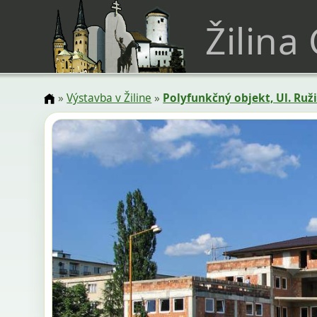
Žilina
»
Výstavba v Žiline
»
Polyfunkčný objekt, Ul. Ruž