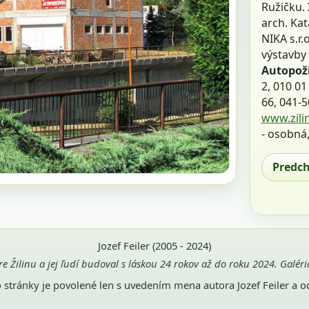
Ružičku.
arch. Kat
NIKA s.r.
výstavby
Autopož
2, 010 01
66, 041-5
www.zili
- osobná
Predc
Jozef Feiler (2005 - 2024)
pre Žilinu a jej ľudí budoval s láskou 24 rokov až do roku 2024. Galé
jto stránky je povolené len s uvedením mena autora Jozef Feiler a 