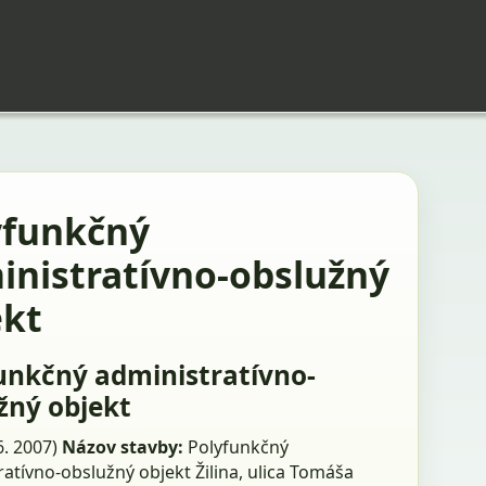
yfunkčný
inistratívno-obslužný
ekt
unkčný administratívno-
žný objekt
 6. 2007)
Názov stavby:
Polyfunkčný
atívno-obslužný objekt Žilina, ulica Tomáša