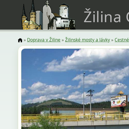
Žilina
»
Doprava v Žiline
»
Žilinské mosty a lávky
»
Cestné