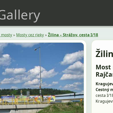
 Gallery
 mosty
»
Mosty cez rieky
»
Žilina – Strážov, cesta I/18
Žili
Most 
Rajča
Kragujev
Cestný 
cesta I/1
Kragujev