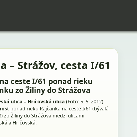
na – Strážov, cesta I/61
na ceste I/61 ponad rieku
nku zo Žiliny do Strážova
ská ulica – Hričovská ulica
(Foto: 5. 5. 2012)
most
ponad rieku Rajčanka na ceste I/61 (bývalá
8) zo Žiliny do Strážova medzi ulicami
ská a Hričovská.