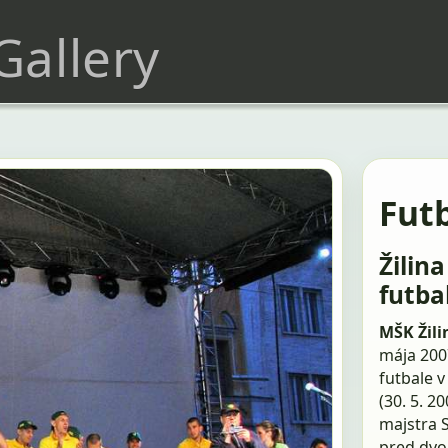
 Gallery
Futb
Žilin
futba
MŠK Žil
mája 200
futbale 
(30. 5. 
majstra 
pred dvo