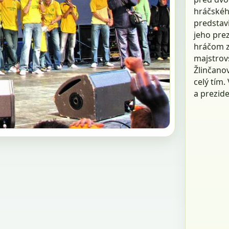
hráčskéh
predstavi
jeho pre
hráčom zl
majstrov
Žlinčano
celý tím
a prezide