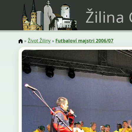
Žilina
»
Život Žiliny
»
Futbaloví majstri 2006/07