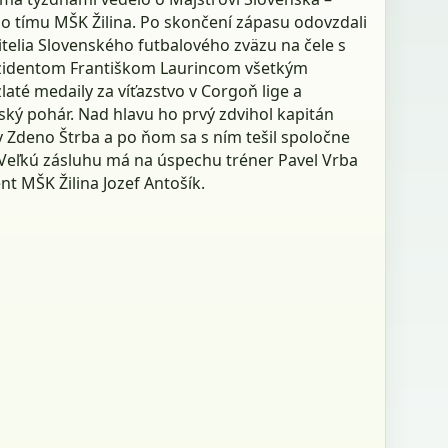
o tímu MŠK Žilina. Po skončení zápasu odovzdali
telia Slovenského futbalového zväzu na čele s
zidentom Františkom Laurincom všetkým
até medaily za víťazstvo v Corgoň lige a
ský pohár. Nad hlavu ho prvý zdvihol kapitán
v Zdeno Štrba a po ňom sa s ním tešil spoločne
. Veľkú zásluhu má na úspechu tréner Pavel Vrba
nt MŠK Žilina Jozef Antošík.