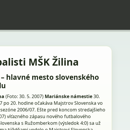
alisti MŠK Žilina
a – hlavné mesto slovenského
lu
ina
(Foto: 30. 5. 2007)
Mariánske námestie
30.
7 po 20. hodine očakáva Majstrov Slovenska vo
v sezóne 2006/07. Ešte pred koncom stredajšieho
2007) víťazného zápasu nového futbalového
Slovenska s Ružomberkom (výsledok 4:0) sa už
ma týždňami vedelo o Majstrovi Slovenska –