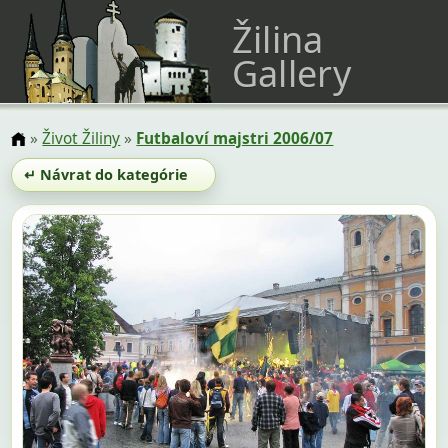
Žilina
Gallery
»
Život Žiliny
»
Futbaloví majstri 2006/07
↵ Návrat do kategórie