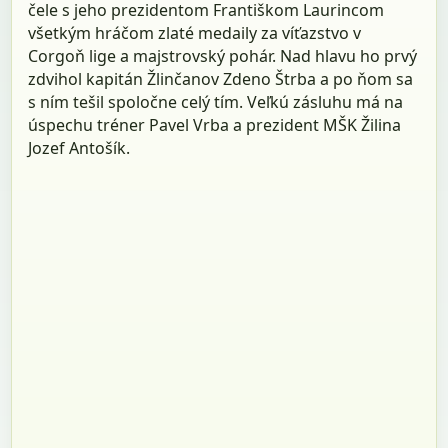
čele s jeho prezidentom Františkom Laurincom
všetkým hráčom zlaté medaily za víťazstvo v
Corgoň lige a majstrovský pohár. Nad hlavu ho prvý
zdvihol kapitán Žlinčanov Zdeno Štrba a po ňom sa
s ním tešil spoločne celý tím. Veľkú zásluhu má na
úspechu tréner Pavel Vrba a prezident MŠK Žilina
Jozef Antošík.