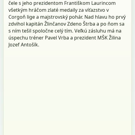
čele s jeho prezidentom Františkom Laurincom
všetkým hráčom zlaté medaily za víťazstvo v
Corgoň lige a majstrovský pohár. Nad hlavu ho prvý
zdvihol kapitán Žlinčanov Zdeno Štrba a po ňom sa
s ním tešil spoločne celý tím. Veľkú zásluhu má na
úspechu tréner Pavel Vrba a prezident MŠK Žilina
Jozef Antošík.