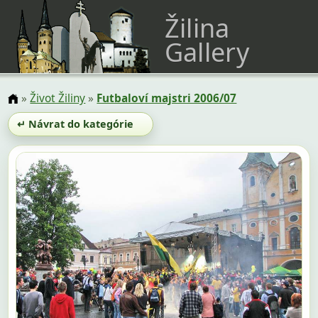
Žilina
Gallery
»
Život Žiliny
»
Futbaloví majstri 2006/07
↵ Návrat do kategórie