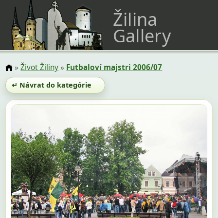
Žilina
Gallery
»
Život Žiliny
»
Futbaloví majstri 2006/07
↵ Návrat do kategórie