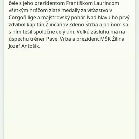
čele s jeho prezidentom Františkom Laurincom
všetkým hráčom zlaté medaily za víťazstvo v
Corgoň lige a majstrovský pohár. Nad hlavu ho prvý
zdvihol kapitán Žlinčanov Zdeno Štrba a po ňom sa
s ním tešil spoločne celý tím. Veľkú zásluhu má na
úspechu tréner Pavel Vrba a prezident MŠK Žilina
Jozef Antošík.