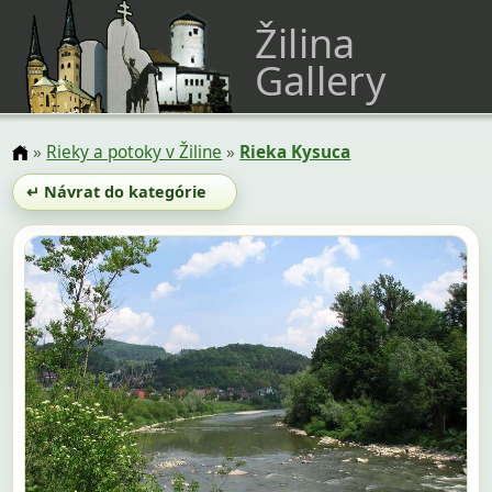
Žilina
Gallery
»
Rieky a potoky v Žiline
»
Rieka Kysuca
↵ Návrat do kategórie