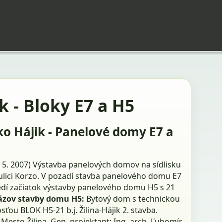
k - Bloky E7 a H5
sko Hájik - Panelové domy E7 a
. 5. 2007) Výstavba panelových domov na sídlisku
 ulici Korzo. V pozadí stavba panelového domu E7
edí začiatok výstavby panelového domu H5 s 21
zov stavby domu H5:
Bytový dom s technickou
ťou BLOK H5-21 b.j. Žilina-Hájik 2. stavba.
 Mesto Žilina. Gen. projektant: Ing. arch. Ľubomír