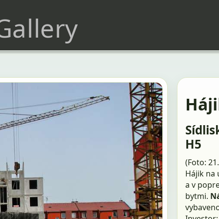
 Gallery
Háji
Sídli
H5
(Foto: 21
Hájik na
a v popr
bytmi.
Ná
vybavenos
Investor: