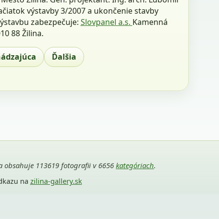
ačiatok výstavby 3/2007 a ukončenie stavby
Výstavbu zabezpečuje:
Slovpanel a.s.
Kamenná
10 88 Žilina.
hádzajúca
Ďalšia
ria obsahuje 113619 fotografii v 6656
kategóriach
.
odkazu na
zilina-gallery.sk