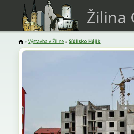
Žilina
»
Výstavba v Žiline
»
Sídlisko Hájik