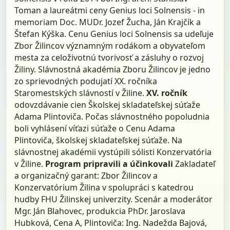
Toman a laureátmi ceny Genius loci Solnensis - in
memoriam Doc. MUDr. Jozef Žucha, Ján Krajčík a
Štefan Kýška. Cenu Genius loci Solnensis sa udeľuje
Zbor Žilincov významným rodákom a obyvateľom
mesta za celoživotnú tvorivosť a zásluhy o rozvoj
Žiliny. Slávnostná akadémia Zboru Žilincov je jedno
zo sprievodných podujatí XX. ročníka
Staromestských slávností v Žiline.
XV. ročník
odovzdávanie cien Školskej skladateľskej súťaže
Adama Plintoviča. Počas slávnostného popoludnia
boli vyhlásení víťazi súťaže o Cenu Adama
Plintoviča, školskej skladateľskej súťaže. Na
slávnostnej akadémii vystúpili sólisti Konzervatória
v Žiline.
Program pripravili a účinkovali
Zakladateľ
a organizačný garant: Zbor Žilincov a
Konzervatórium Žilina v spolupráci s katedrou
hudby FHU Žilinskej univerzity. Scenár a moderátor
Mgr. Ján Blahovec, produkcia PhDr. Jaroslava
Hubková, Cena A, Plintoviča: Ing. Nadežda Bajová,