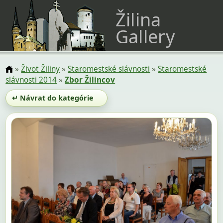
Žilina
Gallery
»
Život Žiliny
»
Staromestské slávnosti
»
Staromestské
slávnosti 2014
»
Zbor Žilincov
↵ Návrat do kategórie