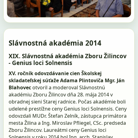
Slávnostná akadémia 2014
XIX. Slávnostná akadémia Zboru Žilincov
- Genius loci Solnensis
XV. ročník odovzdávanie cien Školskej
skladateľskej súťaže Adama Plintoviča
Mgr. Ján
Blahovec
otvoril a moderoval Slávnostnú
akadémiu Zboru Žilincov dňa 28. mája 2014 v
obradnej sieni Starej radnice. Počas akadémie boli
udelené prestížne ceny Genius loci Solnensis. Ceny
odovzdali MUDr. Štefan Zelník, zástupca primátora
mesta Žilina a Ing. Miroslav Pfliegel, CSc. predseda
Zboru Žilincov. Laureátmi ceny Genius loci
Solnensis v roku 2014 bol Ing. arch. Stanislav