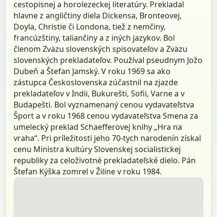
cestopisnej a horolezeckej literatúry. Prekladal
hlavne z angličtiny diela Dickensa, Bronteovej,
Doyla, Christie či Londona, tiež z nemčiny,
francúzštiny, taliančiny a z iných jazykov. Bol
členom Zväzu slovenských spisovateľov a Zväzu
slovenských prekladateľov. Používal pseudnym Jožo
Dubeň a Štefan Jamský. V roku 1969 sa ako
zástupca Československa zúčastnil na zjazde
prekladateľov v Indii, Bukurešti, Sofii, Varne a v
Budapešti. Bol vyznamenaný cenou vydavateľstva
Šport a v roku 1968 cenou vydavateľstva Smena za
umelecký preklad Schaefferovej knihy „Hra na
vraha“. Pri príležitosti jeho 70-tych narodenín získal
cenu Ministra kultúry Slovenskej socialistickej
republiky za celoživotné prekladateľské dielo. Pán
Štefan Kýška zomrel v Žiline v roku 1984.