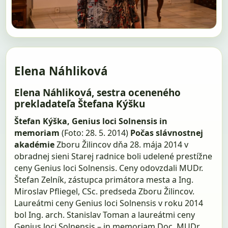
Elena Náhliková
Elena Náhliková, sestra oceneného
prekladateľa Štefana Kýšku
Štefan Kýška, Genius loci Solnensis in
memoriam
(Foto: 28. 5. 2014)
Počas slávnostnej
akadémie
Zboru Žilincov dňa 28. mája 2014 v
obradnej sieni Starej radnice boli udelené prestížne
ceny Genius loci Solnensis. Ceny odovzdali MUDr.
Štefan Zelník, zástupca primátora mesta a Ing.
Miroslav Pfliegel, CSc. predseda Zboru Žilincov.
Laureátmi ceny Genius loci Solnensis v roku 2014
bol Ing. arch. Stanislav Toman a laureátmi ceny
Genius loci Solnensis – in memoriam Doc. MUDr.