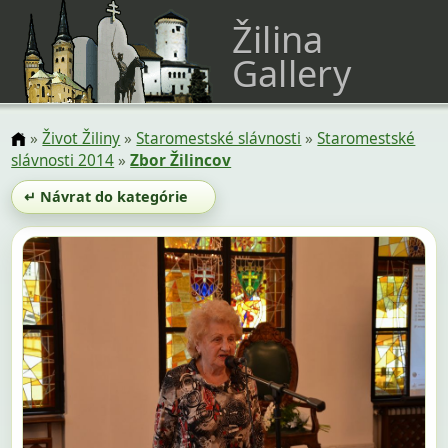
Žilina
Gallery
»
Život Žiliny
»
Staromestské slávnosti
»
Staromestské
slávnosti 2014
»
Zbor Žilincov
↵ Návrat do kategórie