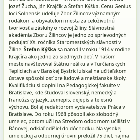
Jozef Žucha, Ján Krajčík a Štefan Kýška. Cenu Genius
loci Solnensis udeľuje Zbor Žilincov významným
rodákom a obyvateľom mesta za celoživotnú
tvorivosť a zásluhy o rozvoj Žiliny. Slávnostná
akadémia Zboru Žilincov je jedno zo sprievodných
podujatí XX. ročníka Staromestských slávností v
Žiline.
Štefan Kýška
sa narodil v roku 1914 v rodine
Krajčíra ako jedno zo siedmych detí. V našom
meste navštevoval štátnu reálku a v Turčianskych
Tepliciach a v Banskej Bystrici získal na učiteľskom
ústave spôsobilosť pre ľudové a meštianske školy.
Kvalifikáciu si doplnil na Pedagogickej fakulte v
Bratislave, kde študoval slovenský, nemecký a
francúzsky jazyk, zemepis, dejepis a telesnú
výchovu. Bol aj redaktorom vydavateľstva Práca v
Bratislave. Do roku 1968 pôsobil ako slobodný
umelec, potom učil na Stredom odbornom učilišti v
Bánovej, odkiaľ odišiel do dôchodku. Na vysokej
umeleckej a odbornej úrovni preložil 75 diel, najmä