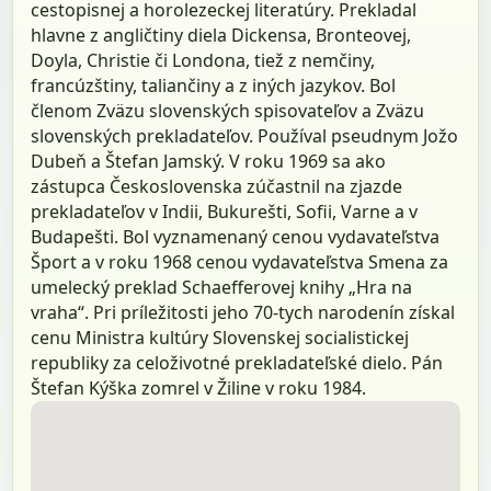
cestopisnej a horolezeckej literatúry. Prekladal
hlavne z angličtiny diela Dickensa, Bronteovej,
Doyla, Christie či Londona, tiež z nemčiny,
francúzštiny, taliančiny a z iných jazykov. Bol
členom Zväzu slovenských spisovateľov a Zväzu
slovenských prekladateľov. Používal pseudnym Jožo
Dubeň a Štefan Jamský. V roku 1969 sa ako
zástupca Československa zúčastnil na zjazde
prekladateľov v Indii, Bukurešti, Sofii, Varne a v
Budapešti. Bol vyznamenaný cenou vydavateľstva
Šport a v roku 1968 cenou vydavateľstva Smena za
umelecký preklad Schaefferovej knihy „Hra na
vraha“. Pri príležitosti jeho 70-tych narodenín získal
cenu Ministra kultúry Slovenskej socialistickej
republiky za celoživotné prekladateľské dielo. Pán
Štefan Kýška zomrel v Žiline v roku 1984.