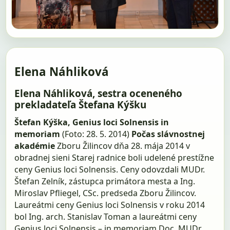
Elena Náhliková
Elena Náhliková, sestra oceneného
prekladateľa Štefana Kýšku
Štefan Kýška, Genius loci Solnensis in
memoriam
(Foto: 28. 5. 2014)
Počas slávnostnej
akadémie
Zboru Žilincov dňa 28. mája 2014 v
obradnej sieni Starej radnice boli udelené prestížne
ceny Genius loci Solnensis. Ceny odovzdali MUDr.
Štefan Zelník, zástupca primátora mesta a Ing.
Miroslav Pfliegel, CSc. predseda Zboru Žilincov.
Laureátmi ceny Genius loci Solnensis v roku 2014
bol Ing. arch. Stanislav Toman a laureátmi ceny
Genius loci Solnensis – in memoriam Doc. MUDr.