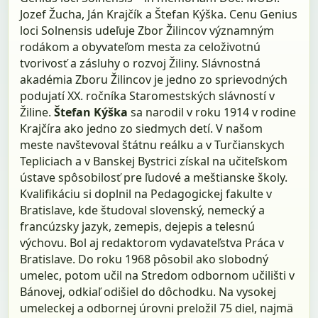
Jozef Žucha, Ján Krajčík a Štefan Kýška. Cenu Genius
loci Solnensis udeľuje Zbor Žilincov významným
rodákom a obyvateľom mesta za celoživotnú
tvorivosť a zásluhy o rozvoj Žiliny. Slávnostná
akadémia Zboru Žilincov je jedno zo sprievodných
podujatí XX. ročníka Staromestských slávností v
Žiline.
Štefan Kýška
sa narodil v roku 1914 v rodine
Krajčíra ako jedno zo siedmych detí. V našom
meste navštevoval štátnu reálku a v Turčianskych
Tepliciach a v Banskej Bystrici získal na učiteľskom
ústave spôsobilosť pre ľudové a meštianske školy.
Kvalifikáciu si doplnil na Pedagogickej fakulte v
Bratislave, kde študoval slovenský, nemecký a
francúzsky jazyk, zemepis, dejepis a telesnú
výchovu. Bol aj redaktorom vydavateľstva Práca v
Bratislave. Do roku 1968 pôsobil ako slobodný
umelec, potom učil na Stredom odbornom učilišti v
Bánovej, odkiaľ odišiel do dôchodku. Na vysokej
umeleckej a odbornej úrovni preložil 75 diel, najmä