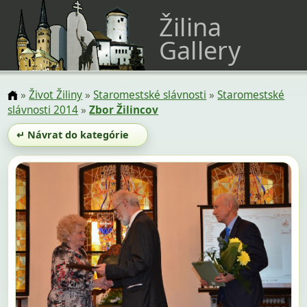
Žilina
Gallery
»
Život Žiliny
»
Staromestské slávnosti
»
Staromestské
slávnosti 2014
»
Zbor Žilincov
↵ Návrat do kategórie