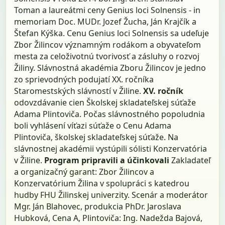
Toman a laureátmi ceny Genius loci Solnensis - in
memoriam Doc. MUDr. Jozef Žucha, Ján Krajčík a
Štefan Kýška. Cenu Genius loci Solnensis sa udeľuje
Zbor Žilincov významným rodákom a obyvateľom
mesta za celoživotnú tvorivosť a zásluhy o rozvoj
Žiliny. Slávnostná akadémia Zboru Žilincov je jedno
zo sprievodných podujatí XX. ročníka
Staromestských slávností v Žiline.
XV. ročník
odovzdávanie cien Školskej skladateľskej súťaže
Adama Plintoviča. Počas slávnostného popoludnia
boli vyhlásení víťazi súťaže o Cenu Adama
Plintoviča, školskej skladateľskej súťaže. Na
slávnostnej akadémii vystúpili sólisti Konzervatória
v Žiline.
Program pripravili a účinkovali
Zakladateľ
a organizačný garant: Zbor Žilincov a
Konzervatórium Žilina v spolupráci s katedrou
hudby FHU Žilinskej univerzity. Scenár a moderátor
Mgr. Ján Blahovec, produkcia PhDr. Jaroslava
Hubková, Cena A, Plintoviča: Ing. Nadežda Bajová,