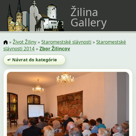
Žilina
Gallery
»
Život Žiliny
»
Staromestské slávnosti
»
Staromestské
slávnosti 2014
»
Zbor Žilincov
↵ Návrat do kategórie