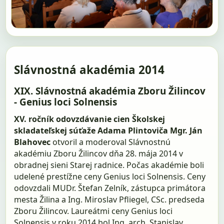
Slávnostná akadémia 2014
XIX. Slávnostná akadémia Zboru Žilincov
- Genius loci Solnensis
XV. ročník odovzdávanie cien Školskej
skladateľskej súťaže Adama Plintoviča
Mgr. Ján
Blahovec
otvoril a moderoval Slávnostnú
akadémiu Zboru Žilincov dňa 28. mája 2014 v
obradnej sieni Starej radnice. Počas akadémie boli
udelené prestížne ceny Genius loci Solnensis. Ceny
odovzdali MUDr. Štefan Zelník, zástupca primátora
mesta Žilina a Ing. Miroslav Pfliegel, CSc. predseda
Zboru Žilincov. Laureátmi ceny Genius loci
Solnensis v roku 2014 bol Ing. arch. Stanislav