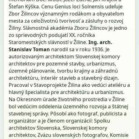
Štefan Kýška. Cenu Genius loci Solnensis udeľuje
Zbor Žilincov významným rodákom a obyvateľom
mesta za celoživotnú tvorivosť a zásluhy o rozvoj
Žiliny. Slávnostná akadémia Zboru Žilincov je jedno
zo sprievodných podujatí XX. ročníka
Staromestských slávností v Žiline.
Ing. arch.
Stanislav Toman
narodil sa v roku 1936. Je
autorizovaným architektom Slovenskej komory
architektov pre pozemné stavby, urbanizmus,
územné plánovanie, tvorbu krajiny a záhradnú
architektúru, interiér stavieb a stavebný dizajn.
Pracoval v Stavoprojekte Žilina ako vedúci ateliéru a
hlavný špecialista pre architektúru a urbanizmus.
Na Okresnom úrade životného prostredia v Žiline
bol vedúcim oddelenia územného rozvoja a štátnej
stavebnej správy. Pôsobí ako fotograf, publicista a
organizátor a je členom organizácií: Spolku
architektov Slovenska, Slovenskej komory
architektov, Zväzu slovenských fotografov, Komisie