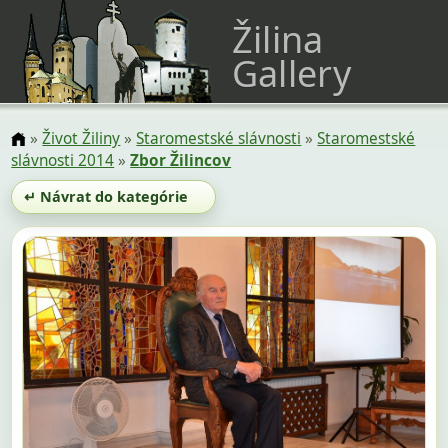
Žilina
Gallery
»
Život Žiliny
»
Staromestské slávnosti
»
Staromestské
slávnosti 2014
»
Zbor Žilincov
↵ Návrat do kategórie