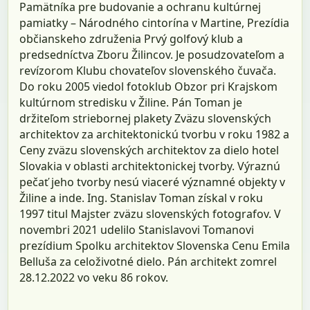
Pamätníka pre budovanie a ochranu kultúrnej
pamiatky – Národného cintorína v Martine, Prezídia
občianskeho združenia Prvý golfový klub a
predsedníctva Zboru Žilincov. Je posudzovateľom a
revízorom Klubu chovateľov slovenského čuvača.
Do roku 2005 viedol fotoklub Obzor pri Krajskom
kultúrnom stredisku v Žiline. Pán Toman je
držiteľom striebornej plakety Zväzu slovenských
architektov za architektonickú tvorbu v roku 1982 a
Ceny zväzu slovenských architektov za dielo hotel
Slovakia v oblasti architektonickej tvorby. Výraznú
pečať jeho tvorby nesú viaceré významné objekty v
Žiline a inde. Ing. Stanislav Toman získal v roku
1997 titul Majster zväzu slovenských fotografov. V
novembri 2021 udelilo Stanislavovi Tomanovi
prezídium Spolku architektov Slovenska Cenu Emila
Belluša za celoživotné dielo. Pán architekt zomrel
28.12.2022 vo veku 86 rokov.