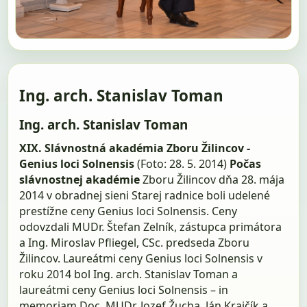
Ing. arch. Stanislav Toman
Ing. arch. Stanislav Toman
XIX. Slávnostná akadémia Zboru Žilincov -
Genius loci Solnensis
(Foto: 28. 5. 2014)
Počas
slávnostnej akadémie
Zboru Žilincov dňa 28. mája
2014 v obradnej sieni Starej radnice boli udelené
prestížne ceny Genius loci Solnensis. Ceny
odovzdali MUDr. Štefan Zelník, zástupca primátora
a Ing. Miroslav Pfliegel, CSc. predseda Zboru
Žilincov. Laureátmi ceny Genius loci Solnensis v
roku 2014 bol Ing. arch. Stanislav Toman a
laureátmi ceny Genius loci Solnensis – in
memoriam Doc. MUDr. Jozef Žucha, Ján Krajčík a