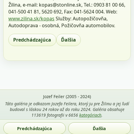
Žilina, e-mail: kopas@stonline.sk, Tel.: 0903 81 00 66,
041-500 41 81, 5620 692, Fax: 041-5624 004. Web:
www.zilina.sk/kopas
Služby: Autopožičovňa,
Autodoprava - osobná, Požičovňa automobilov.
Predchádzajúca
Ďalšia
Jozef Feiler (2005 - 2024)
Táto galéria je odkazom Jozefa Feilera, ktorý ju pre Žilinu a jej ľudí
budoval s láskou 24 rokov až do roku 2024. Galéria obsahuje
113619 fotografii v 6656
kategóriach
.
Použitie fotografií z tejto stránky je povolené len s uvedením
Predchádzajúca
Ďalšia
mena autora Jozef Feiler a odkazu na
zilina-gallery.sk