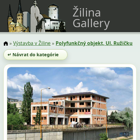
Žilina
Gallery
»
Výstavba v Žiline
»
Polyfunkčný objekt, Ul. Ružičku
↵ Návrat do kategórie