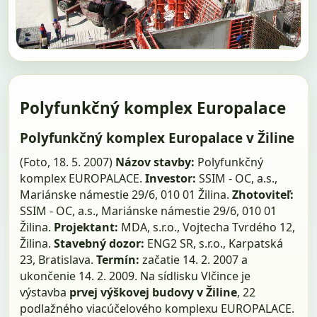
Polyfunkčný komplex Europalace
Polyfunkčný komplex Europalace v Žiline
(Foto, 18. 5. 2007)
Názov stavby:
Polyfunkčný
komplex EUROPALACE.
Investor:
SSIM - OC, a.s.,
Mariánske námestie 29/6, 010 01 Žilina.
Zhotoviteľ:
SSIM - OC, a.s., Mariánske námestie 29/6, 010 01
Žilina.
Projektant:
MDA, s.r.o., Vojtecha Tvrdého 12,
Žilina.
Stavebný dozor:
ENG2 SR, s.r.o., Karpatská
23, Bratislava.
Termín:
začatie 14. 2. 2007 a
ukončenie 14. 2. 2009. Na sídlisku Vlčince je
výstavba
prvej výškovej budovy v Žiline
, 22
podlažného viacúčelového komplexu EUROPALACE.