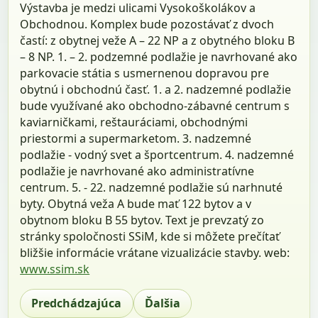
Výstavba je medzi ulicami Vysokoškolákov a
Obchodnou. Komplex bude pozostávať z dvoch
častí: z obytnej veže A – 22 NP a z obytného bloku B
– 8 NP. 1. – 2. podzemné podlažie je navrhované ako
parkovacie státia s usmernenou dopravou pre
obytnú i obchodnú časť. 1. a 2. nadzemné podlažie
bude využívané ako obchodno-zábavné centrum s
kaviarničkami, reštauráciami, obchodnými
priestormi a supermarketom. 3. nadzemné
podlažie - vodný svet a športcentrum. 4. nadzemné
podlažie je navrhované ako administratívne
centrum. 5. - 22. nadzemné podlažie sú narhnuté
byty. Obytná veža A bude mať 122 bytov a v
obytnom bloku B 55 bytov. Text je prevzatý zo
stránky spoločnosti SSiM, kde si môžete prečítať
bližšie informácie vrátane vizualizácie stavby. web:
www.ssim.sk
Predchádzajúca
Ďalšia