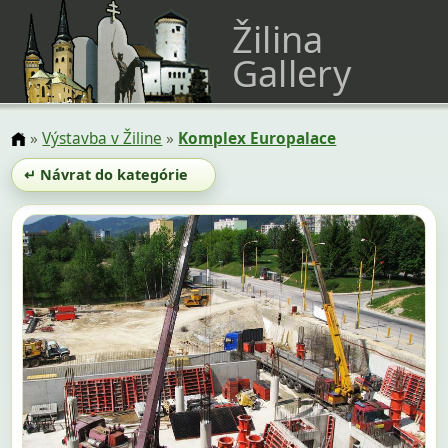
Žilina
Gallery
»
Výstavba v Žiline
»
Komplex Europalace
↵ Návrat do kategórie