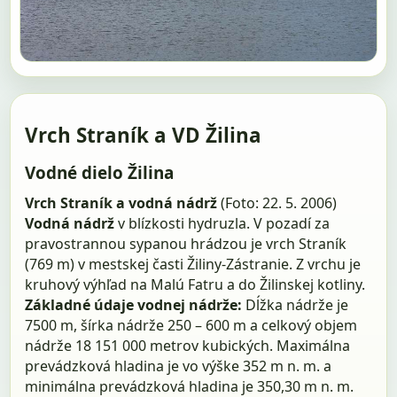
Vrch Straník a VD Žilina
Vodné dielo Žilina
Vrch Straník a vodná nádrž
(Foto: 22. 5. 2006)
Vodná nádrž
v blízkosti hydruzla. V pozadí za
pravostrannou sypanou hrádzou je vrch Straník
(769 m) v mestskej časti Žiliny-Zástranie. Z vrchu je
kruhový výhľad na Malú Fatru a do Žilinskej kotliny.
Základné údaje vodnej nádrže:
Dĺžka nádrže je
7500 m, šírka nádrže 250 – 600 m a celkový objem
nádrže 18 151 000 metrov kubických. Maximálna
prevádzková hladina je vo výške 352 m n. m. a
minimálna prevádzková hladina je 350,30 m n. m.