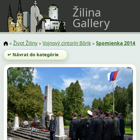
Žilina
Gallery
»
Život Žiliny
»
Vojnový cintorín Bôrik
»
Spomienka 2014
↵ Návrat do kategórie