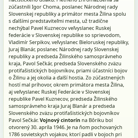
zúčastnili Igor Choma, poslanec Národnej rady
Slovenskej republiky a primátor mesta Žilina spolu
s ďalšími predstaviteľmi mesta, už tradične
nechýbal Pavel Kuznecov veľvyslanec Ruskej
federácie v Slovenskej republike so sprievodom,
Vladimír Serpikov, veľvyslanec Bieloruskej republiky,
Juraj Blanár, poslanec Národnej rady Slovenskej
republiky a predseda Žilinského samosprávneho
kraja, Pavol Sečkár, predseda Slovenského zväzu
protifašistických bojovníkov, priami účastníci bojov
o Žilinu a jej okolia a ďalší hostia. Zo zúčastnených
hostí mal príhovor, okrem primátora mesta Žilina,
aj veľvyslanec Ruskej Federácie v Slovenskej
republike Pavel Kuznecov, predseda Žilinského
samosprávneho kraja Juraj Blanár a predseda
Slovenského zväzu protifašistických bojovníkov
Pavol Sečkár.
Vojnový cintorín
na Bôriku bol
otvorený 30. apríla 1946. Je na ňom pochovaných
1786 sovietskych vojakov, ktorí padli v bojoch pri