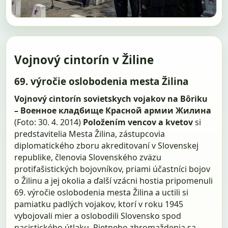
Vojnový cintorín v Žiline
69. výročie oslobodenia mesta Žilina
Vojnový cintorín sovietskych vojakov na Bôriku
– Военное кладбище Красной армии Жилина
(Foto: 30. 4. 2014)
Položením vencov a kvetov
si
predstavitelia Mesta Žilina, zástupcovia
diplomatického zboru akreditovaní v Slovenskej
republike, členovia Slovenského zväzu
protifašistických bojovníkov, priami účastníci bojov
o Žilinu a jej okolia a ďalší vzácni hostia pripomenuli
69. výročie oslobodenia mesta Žilina a uctili si
pamiatku padlých vojakov, ktorí v roku 1945
vybojovali mier a oslobodili Slovensko spod
nacistického útlaku. Pietneho zhromaždenia sa