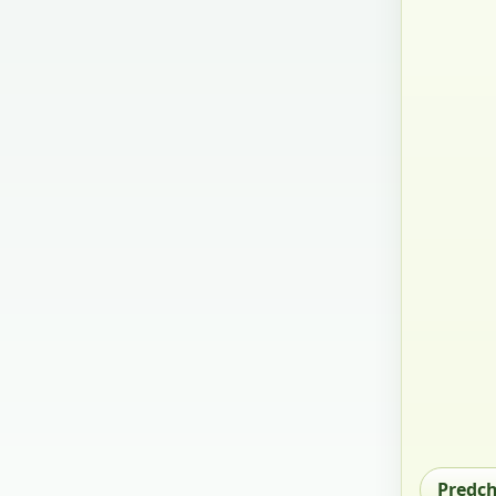
Predc