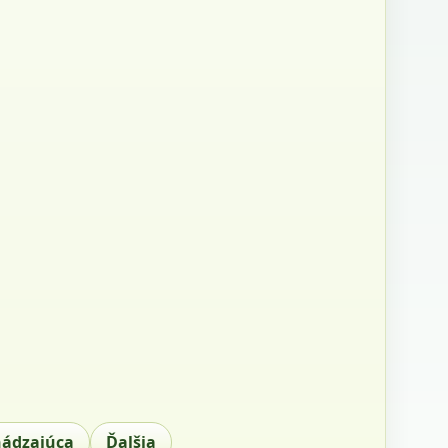
hádzajúca
Ďalšia