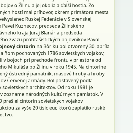
bojov o Žilinu a jej okolia a ďalší hostia. Zo
ných hostí mal príhovor, okrem primátora mesta
j veľvyslanec Ruskej Federácie v Slovenskej
e Pavel Kuznecov, predseda Žilinského
vneho kraja Juraj Blanár a predseda
ého zväzu protifašistických bojovníkov Pavol
ojnový cintorín
na Bôriku bol otvorený 30. apríla
 na ňom pochovaných 1786 sovietskych vojakov,
li v bojoch pri prechode frontu v priestore od
ho Mikuláša po Žilinu v roku 1945. Na cintoríne
vený ústredný pamätník, masové hroby a hroby
kov Červenej armády. Bol postavený podľa
 sovietskych architektov. Od roku 1981 je
 v zozname národných kultúrnych pamiatok. V
 prešiel cintorín sovietskych vojakov
kciou za vyše 20 tisíc eur, ktorú zaplatilo ruské
ectvo.