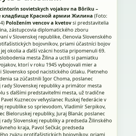
cintorín sovietskych vojakov na Bôriku –
е кладбище Красной армии Жилина
(Foto:
14)
Položením vencov a kvetov
si predstavitelia
lina, zástupcovia diplomatického zboru
aní v Slovenskej republike, členovia Slovenského
tifašistických bojovníkov, priami účastníci bojov
a jej okolia a ďalší vzácni hostia pripomenuli 69.
slobodenia mesta Žilina a uctili si pamiatku
ojakov, ktorí v roku 1945 vybojovali mier a
i Slovensko spod nacistického útlaku. Pietneho
enia sa zúčastnili Igor Choma, poslanec
 rady Slovenskej republiky a primátor mesta
olu s ďalšími predstaviteľmi mesta, už tradične
 Pavel Kuznecov veľvyslanec Ruskej federácie v
ej republike so sprievodom, Vladimír Serpikov,
ec Bieloruskej republiky, Juraj Blanár, poslanec
 rady Slovenskej republiky a predseda Žilinského
vneho kraja, Pavol Sečkár, predseda
ho zväzu protifašistických bojovníkov, priami