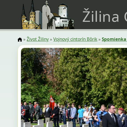
Žilina
»
Život Žiliny
»
Vojnový cintorín Bôrik
»
Spomienka