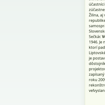
účastníci 
zúčastne
Žilina, a
republik
samosprá
Slovensk
Sečkár.
V
1946. Je
ktorí pad
Liptovské
je posta
dôstojní
projektov
zapísaný
roku 2009
rekonštru
veľvyslan