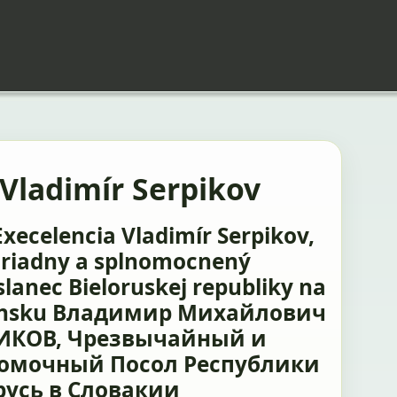
. Vladimír Serpikov
Execelencia Vladimír Serpikov,
riadny a splnomocnený
slanec Bieloruskej republiky na
ensku Владимир Михайлович
ИКОВ, Чрезвычайный и
омочный Посол Республики
русь в Словакии