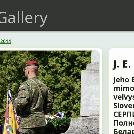
 Gallery
 2014
J. E
Jeho 
mimo
veľvy
Slov
СЕРП
Полн
Бела