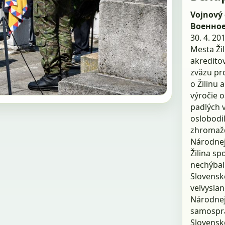
Vojnový 
Военно
30. 4. 20
Mesta Ži
akreditov
zväzu pro
o Žilinu 
výročie o
padlých v
oslobodil
zhromažd
Národnej
Žilina sp
nechýbal
Slovensk
veľvyslan
Národnej
samosprá
Slovenské