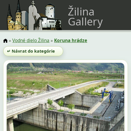
Žilina
Gallery
»
Vodné dielo Žilina
»
Koruna hrádze
↵ Návrat do kategórie