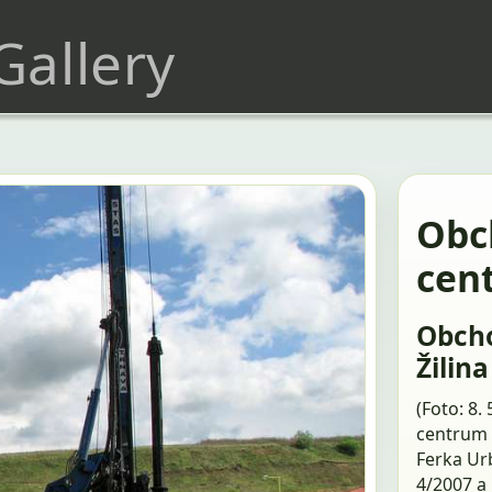
 Gallery
Obc
cen
Obch
Žilina
(Foto: 8.
centrum 
Ferka Ur
4/2007 a