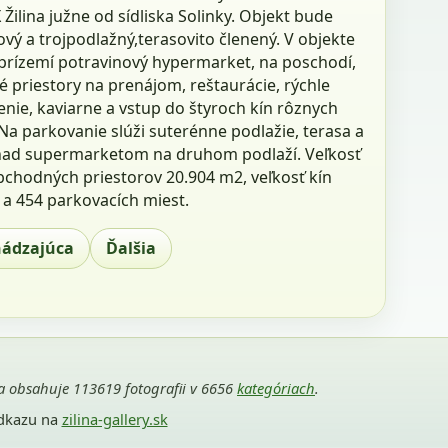
ilina južne od sídliska Solinky. Objekt bude
vý a trojpodlažný,terasovito členený. V objekte
prízemí potravinový hypermarket, na poschodí,
 priestory na prenájom, reštaurácie, rýchle
nie, kaviarne a vstup do štyroch kín rôznych
 Na parkovanie slúži suterénne podlažie, terasa a
nad supermarketom na druhom podlaží. Veľkosť
bchodných priestorov 20.904 m2, veľkosť kín
 a 454 parkovacích miest.
hádzajúca
Ďalšia
ria obsahuje 113619 fotografii v 6656
kategóriach
.
odkazu na
zilina-gallery.sk