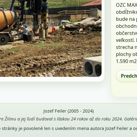
OZC MAX Ž
obdĺžniko
bude na 
obchodné
občerstve
veľkostí.
strecha 
plochy o
1.590 m2
Predc
Jozef Feiler (2005 - 2024)
pre Žilinu a jej ľudí budoval s láskou 24 rokov až do roku 2024. Galé
jto stránky je povolené len s uvedením mena autora Jozef Feiler a 