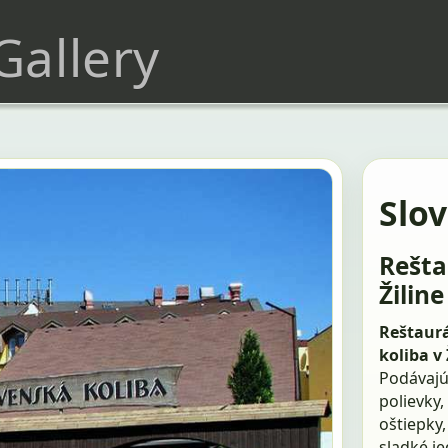
 Gallery
Slov
Rešta
Žiline
Reštaurá
koliba v 
Podávajú 
polievky,
oštiepky,
sladké je