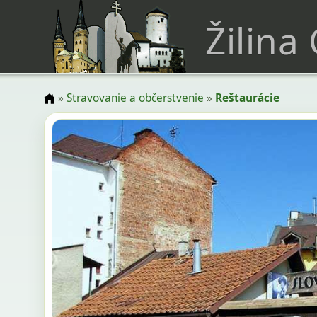
Žilina
»
Stravovanie a občerstvenie
»
Reštaurácie