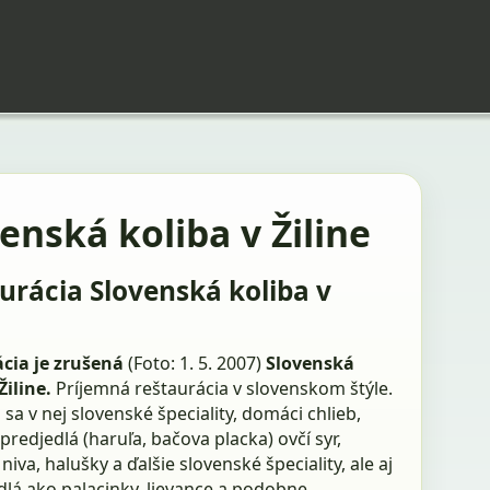
enská koliba v Žiline
urácia Slovenská koliba v
cia je zrušená
(Foto: 1. 5. 2007)
Slovenská
Žiline.
Príjemná reštaurácia v slovenskom štýle.
sa v nej slovenské špeciality, domáci chlieb,
 predjedlá (haruľa, bačova placka) ovčí syr,
 niva, halušky a ďalšie slovenské špeciality, ale aj
dlá ako palacinky, lievance a podobne.