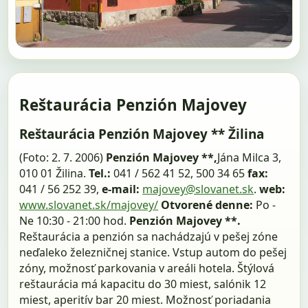
Reštaurácia Penzión Majovey
Reštaurácia Penzión Majovey ** Žilina
(Foto: 2. 7. 2006)
Penzión Majovey **,
Jána Milca 3,
010 01 Žilina.
Tel.:
041 / 562 41 52, 500 34 65
fax:
041 / 56 252 39,
e-mail:
majovey@slovanet.sk
.
web:
www.slovanet.sk/majovey/
Otvorené denne:
Po -
Ne 10:30 - 21:00 hod.
Penzión Majovey **.
Reštaurácia a penzión sa nachádzajú v pešej zóne
neďaleko železničnej stanice. Vstup autom do pešej
zóny, možnosť parkovania v areáli hotela. Štýlová
reštaurácia má kapacitu do 30 miest, salónik 12
miest, aperitív bar 20 miest. Možnosť poriadania