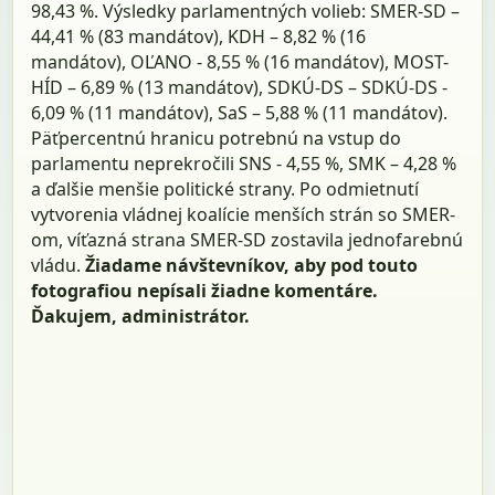
98,43 %. Výsledky parlamentných volieb: SMER-SD –
44,41 % (83 mandátov), KDH – 8,82 % (16
mandátov), OĽANO - 8,55 % (16 mandátov), MOST-
HÍD – 6,89 % (13 mandátov), SDKÚ-DS – SDKÚ-DS -
6,09 % (11 mandátov), SaS – 5,88 % (11 mandátov).
Päťpercentnú hranicu potrebnú na vstup do
parlamentu neprekročili SNS - 4,55 %, SMK – 4,28 %
a ďalšie menšie politické strany. Po odmietnutí
vytvorenia vládnej koalície menších strán so SMER-
om, víťazná strana SMER-SD zostavila jednofarebnú
vládu.
Žiadame návštevníkov, aby pod touto
fotografiou nepísali žiadne komentáre.
Ďakujem, administrátor.