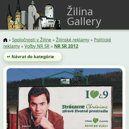
Žilina
Gallery
»
Spoločnosti v Žiline
»
Žilinské reklamy
»
Politické
reklamy
»
Voľby NR SR
»
NR SR 2012
↵ Návrat do kategórie