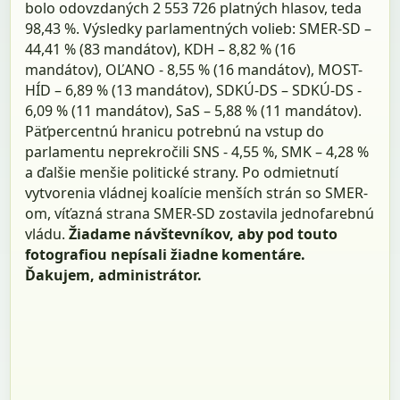
bolo odovzdaných 2 553 726 platných hlasov, teda
98,43 %. Výsledky parlamentných volieb: SMER-SD –
44,41 % (83 mandátov), KDH – 8,82 % (16
mandátov), OĽANO - 8,55 % (16 mandátov), MOST-
HÍD – 6,89 % (13 mandátov), SDKÚ-DS – SDKÚ-DS -
6,09 % (11 mandátov), SaS – 5,88 % (11 mandátov).
Päťpercentnú hranicu potrebnú na vstup do
parlamentu neprekročili SNS - 4,55 %, SMK – 4,28 %
a ďalšie menšie politické strany. Po odmietnutí
vytvorenia vládnej koalície menších strán so SMER-
om, víťazná strana SMER-SD zostavila jednofarebnú
vládu.
Žiadame návštevníkov, aby pod touto
fotografiou nepísali žiadne komentáre.
Ďakujem, administrátor.