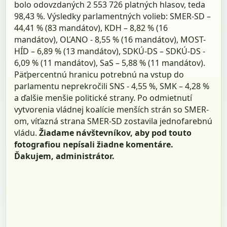
bolo odovzdaných 2 553 726 platných hlasov, teda
98,43 %. Výsledky parlamentných volieb: SMER-SD –
44,41 % (83 mandátov), KDH – 8,82 % (16
mandátov), OĽANO - 8,55 % (16 mandátov), MOST-
HÍD – 6,89 % (13 mandátov), SDKÚ-DS – SDKÚ-DS -
6,09 % (11 mandátov), SaS – 5,88 % (11 mandátov).
Päťpercentnú hranicu potrebnú na vstup do
parlamentu neprekročili SNS - 4,55 %, SMK – 4,28 %
a ďalšie menšie politické strany. Po odmietnutí
vytvorenia vládnej koalície menších strán so SMER-
om, víťazná strana SMER-SD zostavila jednofarebnú
vládu.
Žiadame návštevníkov, aby pod touto
fotografiou nepísali žiadne komentáre.
Ďakujem, administrátor.