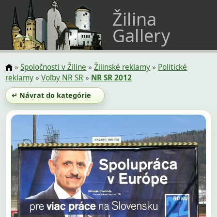
Žilina
Gallery
»
Spoločnosti v Žiline
»
Žilinské reklamy
»
Politické
reklamy
»
Voľby NR SR
»
NR SR 2012
↵ Návrat do kategórie