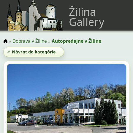
Žilina
Gallery
»
Doprava v Žiline
»
Autopredajne v Žiline
↵ Návrat do kategórie