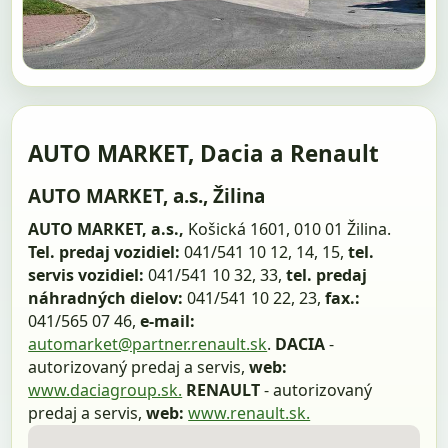
AUTO MARKET, Dacia a Renault
AUTO MARKET, a.s., Žilina
AUTO MARKET, a.s.,
Košická 1601, 010 01 Žilina.
Tel. predaj vozidiel:
041/541 10 12, 14, 15,
tel.
servis vozidiel:
041/541 10 32, 33,
tel. predaj
náhradných dielov:
041/541 10 22, 23,
fax.:
041/565 07 46,
e-mail:
automarket@partner.renault.sk
.
DACIA
-
autorizovaný predaj a servis,
web:
www.daciagroup.sk.
RENAULT
- autorizovaný
predaj a servis,
web:
www.renault.sk.