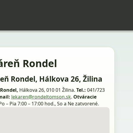
áreň Rondel
eň Rondel, Hálkova 26, Žilina
Rondel,
Hálkova 26, 010 01 Žilina.
Tel.:
041/723
mail:
lekaren@rondeltomson.sk
.
Otváracie
Po – Pia 7:00 – 17:00 hod., So a Ne zatvorené.