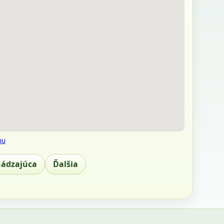
pu
hádzajúca
Ďalšia