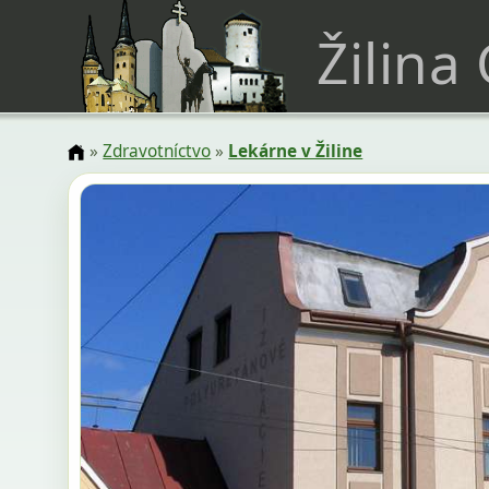
Žilina
»
Zdravotníctvo
»
Lekárne v Žiline