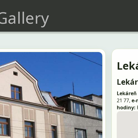
 Gallery
Lek
Lekár
Lekáreň 
21 77,
e-
hodiny: