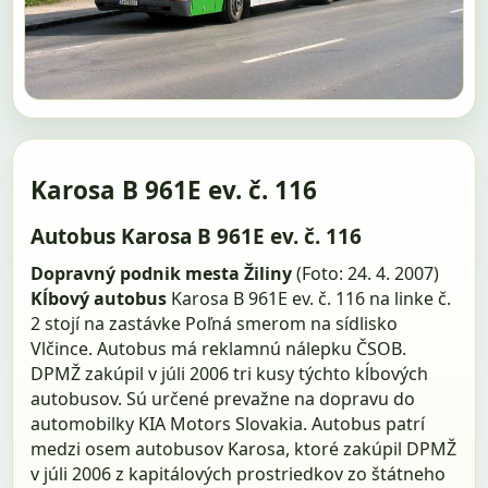
Karosa B 961E ev. č. 116
Autobus Karosa B 961E ev. č. 116
Dopravný podnik mesta Žiliny
(Foto: 24. 4. 2007)
Kĺbový autobus
Karosa B 961E ev. č. 116 na linke č.
2 stojí na zastávke Poľná smerom na sídlisko
Vlčince. Autobus má reklamnú nálepku ČSOB.
DPMŽ zakúpil v júli 2006 tri kusy týchto kĺbových
autobusov. Sú určené prevažne na dopravu do
automobilky KIA Motors Slovakia. Autobus patrí
medzi osem autobusov Karosa, ktoré zakúpil DPMŽ
v júli 2006 z kapitálových prostriedkov zo štátneho