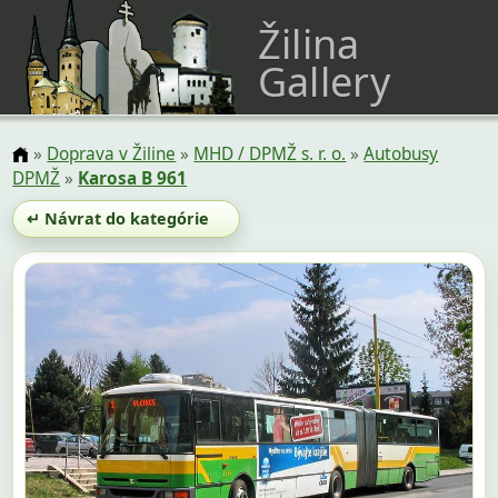
Žilina
Gallery
»
Doprava v Žiline
»
MHD / DPMŽ s. r. o.
»
Autobusy
DPMŽ
»
Karosa B 961
↵ Návrat do kategórie