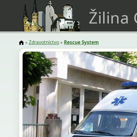
Žilina
»
Zdravotníctvo
»
Rescue System