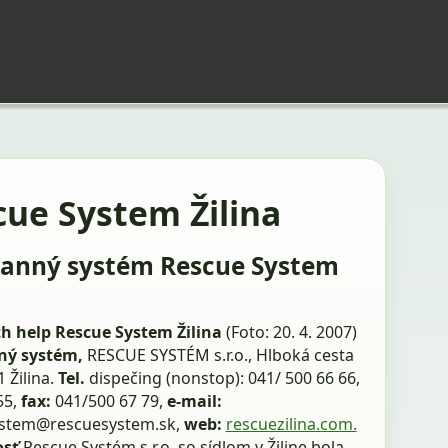
cue System Žilina
anný systém Rescue System
th help Rescue System Žilina
(Foto: 20. 4. 2007)
ný systém,
RESCUE SYSTÉM s.r.o., Hlboká cesta
1 Žilina.
Tel.
dispečing (nonstop): 041/ 500 66 66,
55,
fax:
041/500 67 79,
e-mail:
ystem@rescuesystem.sk,
web:
rescuezilina.com.
osť
Rescue Systém s.r.o. so sídlom v Žiline bola