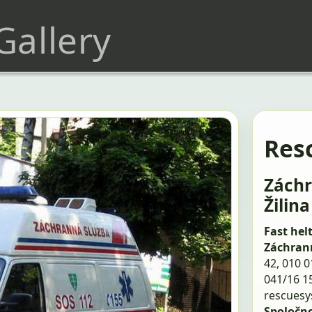
 Gallery
Res
Záchr
Žilina
Fast hel
Záchran
42, 010 0
041/16 1
rescues
Spoločn