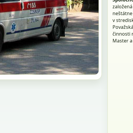
založená
neštátne 
v stredis
Považská 
činnosti 
Master a 