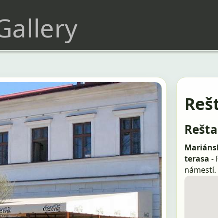
 Gallery
Reš
Rešta
Mariánsk
terasa
- 
námestí.