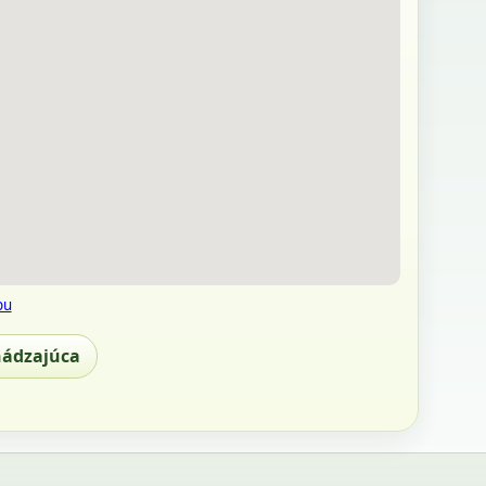
pu
hádzajúca