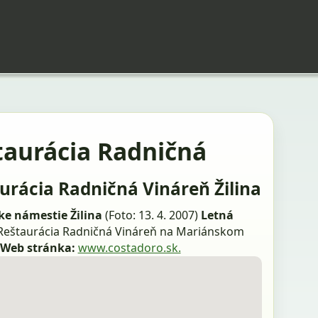
taurácia Radničná
urácia Radničná Vináreň Žilina
e námestie Žilina
(Foto: 13. 4. 2007)
Letná
Reštaurácia Radničná Vináreň na Mariánskom
Web stránka:
www.costadoro.sk.