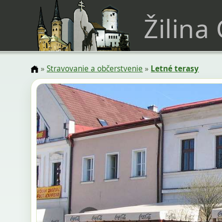
Žilina
»
Stravovanie a občerstvenie
»
Letné terasy