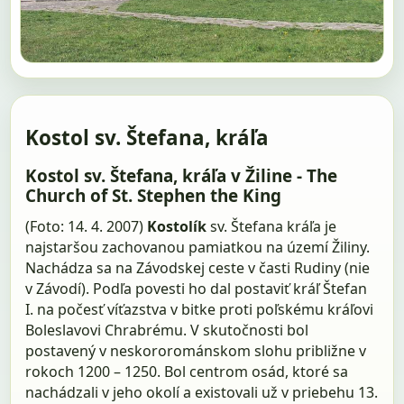
Kostol sv. Štefana, kráľa
Kostol sv. Štefana, kráľa v Žiline - The
Church of St. Stephen the King
(Foto: 14. 4. 2007)
Kostolík
sv. Štefana kráľa je
najstaršou zachovanou pamiatkou na území Žiliny.
Nachádza sa na Závodskej ceste v časti Rudiny (nie
v Závodí). Podľa povesti ho dal postaviť kráľ Štefan
I. na počesť víťazstva v bitke proti poľskému kráľovi
Boleslavovi Chrabrému. V skutočnosti bol
postavený v neskororománskom slohu približne v
rokoch 1200 – 1250. Bol centrom osád, ktoré sa
nachádzali v jeho okolí a existovali už v priebehu 13.