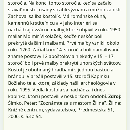
storočia. Na konci tohto storočia, keď sa začalo
stavať mesto, osady stratili význam a možno zanikli.
Zachoval sa iba kostolík. Má románske okná,
kamennú krstiteľnicu a v jeho interiéri sa
nachádzajú vzácne maľby, ktoré objavil v roku 1950
maliar Mojmír Vlkolaček, keďže neskôr boli
prekryté ďalšími maľbami. Prvé maľby vznikli okolo
roku 1260. Začiatkom 14. storočia boli namaľované
známe postavy 12 apoštolov a niekedy v 15. – 17.
storočí boli prvé maľby prekryté uhorských svätcov.
Kostol je obohnaný hradbami s jednou baštou a
bránou. V areáli postavili v 15. storočí Kaplnku
Božieho tela, ktorej základy našli archeológovia v
roku 1995. Vedľa kostola sa nachádza i dnes
kaplnka, ktorú postavili v neskoršom období.
Zdroj:
Šimko, Peter: "Zoznámte sa s mestom Žilina", Žilina:
Knižné centrum, vydavateľstvo, Predmestská 51,
2006, s. 53 a 54.