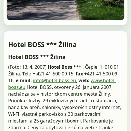
Hotel BOSS *** Žilina
Hotel BOSS *** Žilina
(Foto: 13. 4. 2007)
Hotel Boss *** ,
Čepiel 1, 010 01
Žilina.
Tel.:
+ 421-41-500 09 15,
fax
+421-41-500 09
16,
e-mail:
info@hotel-boss.eu
,
web:
www.hotel-
boss.eu
Hotel BOSS, otvorený 26. januára 2007,
nachádza sa v historickom centre mesta Žiliny.
Ponúka služby: 29 exkluzívnych izieb, reštaurácia,
bar a kaviareň, salóniky, vysokorýchlostný internet,
WI-FI, vlastné parkovisko s 30 parkovacími
miestami a 25 garážovými boxmi. Parkovanie je
zdarma. Ceny za ubytovanie sú na web. stránke